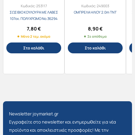
Κωδικός:
253117
Κωδικός:
249003
ΣΩΣΙΒΙΟ ΚΟΥΛΟΥΡΑ ΜΕ ΛΑΒΕΣ
ΟΜΠΡΕΛΑ ΗΛΙΟΥ 2.0m ΤΝΤ
Σ
107εκ. ΠΟΛΥΧΡΩΜΟ Νο.36294
7,80
€
8,90
€
Μόνο 2 τεμ. ακόμα
Σε απόθεμα
Στο καλάθι
Στο καλάθι
Newsletter joymarket.gr
Εγγραφείτε στο newsletter και ενημερωθείτε για νέα
προϊόντα και αποκλειστικές προσφορές! Με την