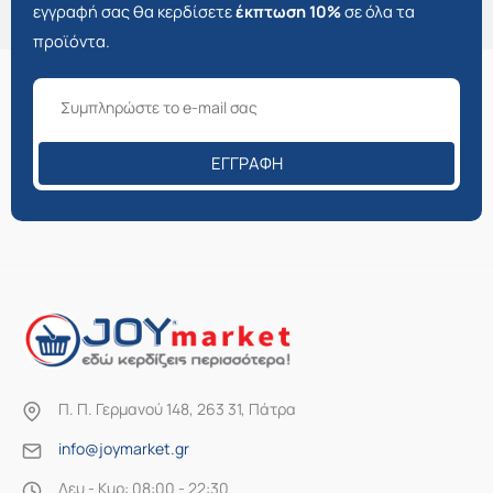
εγγραφή σας θα κερδίσετε
έκπτωση 10%
σε όλα τα
προϊόντα.
ΕΓΓΡΑΦΉ
Π. Π. Γερμανού 148, 263 31, Πάτρα
info@joymarket.gr
Δευ - Κυρ: 08:00 - 22:30