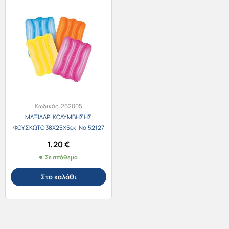
Κωδικός:
262005
ΜΑΞΙΛΑΡΙ ΚΟΛΥΜΒΗΣΗΣ
ΦΟΥΣΚΩΤΟ 38X25Χ5εκ. Νο.52127
1,20
€
Σε απόθεμα
Στο καλάθι