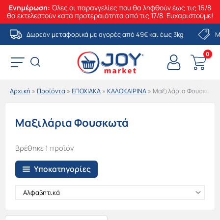
Ενημέρωση:
Όλες οι παραγγελίες που θα ληφθούν έως τις 16/8
θα εκτελεστούν κατά προτεραιότητα από τις 17/8. Ευχαριστούμε!
Μετάβαση
Δωρεάν μεταφορικά με αγορές από 49€ και έως 3kg
Μ
στο
περιεχόμενο
Αρχική
»
Προϊόντα
»
ΕΠΟΧΙΑΚΑ
»
ΚΑΛΟΚΑΙΡΙΝΑ
»
Μαξιλάρια Φουσκωτά
Μαξιλάρια Φουσκωτά
Βρέθηκε 1 προϊόν
Υποκατηγορίες