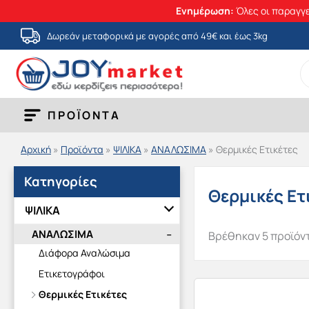
Ενημέρωση:
Όλες οι παραγγε
Μετάβαση
Δωρεάν μεταφορικά με αγορές από 49€ και έως 3kg
στο
S
περιεχόμενο
fo
ΠΡΟΪΟΝΤΑ
Αρχική
»
Προϊόντα
»
ΨΙΛΙΚΑ
»
ΑΝΑΛΩΣΙΜΑ
»
Θερμικές Ετικέτες
Κατηγορίες
Θερμικές Ετ
ΨΙΛΙΚΑ
ΑΝΑΛΩΣΙΜΑ
Βρέθηκαν 5 προϊόν
Διάφορα Αναλώσιμα
Ετικετογράφοι
Θερμικές Ετικέτες