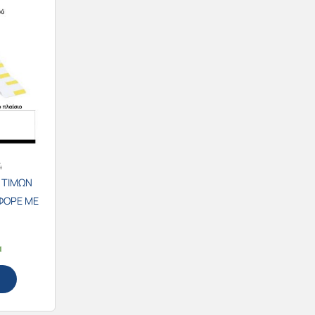
4
 ΤΙΜΩΝ
ΦΟΡΕ ΜΕ
 ΔΕΞΙΑ
α