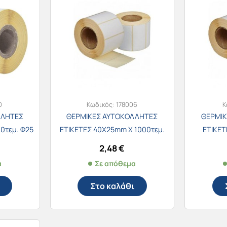
0
Κωδικός:
178006
Κ
ΛΛΗΤΕΣ
ΘΕΡΜΙΚΕΣ ΑΥΤΟΚΟΛΛΗΤΕΣ
ΘΕΡΜΙ
0τεμ. Φ25
ΕΤΙΚΕΤΕΣ 40Χ25mm Χ 1000τεμ.
ΕΤΙΚΕΤ
2,48
€
α
Σε απόθεμα
Στο καλάθι