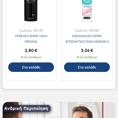
Κωδικός:
335133
Κωδικός:
335188
STR8 DEO SPRAY 150ml
NOXZEMA DEO SPRAY
ORIGINAL
ΑΠΟΣΜΗΤΙΚΟ 150ml MINERALS
SOFT CARE
2,80
€
3,04
€
Σε απόθεμα
Σε απόθεμα
Στο καλάθι
Στο καλάθι