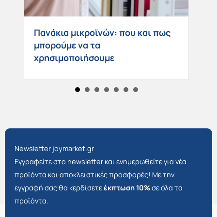
Ο
Πανάκια μικροϊνών: που και πως
ό
μπορούμε να τα
χρησιμοποιήσουμε
Newsletter joymarket.gr
Εγγραφείτε στο newsletter και ενημερωθείτε για νέα
προϊόντα και αποκλειστικές προσφορές! Με την
εγγραφή σας θα κερδίσετε
έκπτωση 10%
σε όλα τα
προϊόντα.