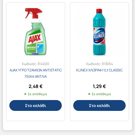
Κωδικός:
314020
Κωδικός:
313054
AJAX ΥΓΡΟ ΤΖΑΜΙΩΝ ANTISTATIC
KLINEX ΧΛΩΡΙΝΗ 1Lt CLASSIC
750ml ΑΝΤΛΙΑ
2,48
€
1,29
€
Σε απόθεμα
Σε απόθεμα
Στο καλάθι
Στο καλάθι