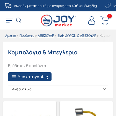
Μετάβαση
Δωρεάν μεταφορικά με αγορές από 49€ και έως 3kg
Μ
στο
περιεχόμενο
Αρχική
»
Προϊόντα
»
ΑΞΕΣΟΥΑΡ
»
ΕΙΔΗ ΔΩΡΩΝ & ΑΞΕΣΟΥΑΡ
»
Κομπολόγι
Κομπολόγια & Μπεγλέρια
Βρέθηκαν 5 προϊόντα
Υποκατηγορίες