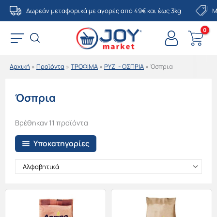
Μετάβαση
Δωρεάν μεταφορικά με αγορές από 49€ και έως 3kg
Μ
στο
περιεχόμενο
Αρχική
»
Προϊόντα
»
ΤΡΟΦΙΜΑ
»
ΡΥΖΙ - ΟΣΠΡΙΑ
»
Όσπρια
Όσπρια
Βρέθηκαν 11 προϊόντα
Υποκατηγορίες