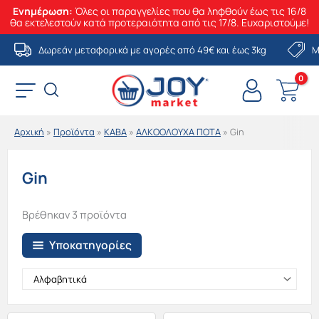
Ενημέρωση:
Όλες οι παραγγελίες που θα ληφθούν έως τις 16/8
θα εκτελεστούν κατά προτεραιότητα από τις 17/8. Ευχαριστούμε!
Μετάβαση
Δωρεάν μεταφορικά με αγορές από 49€ και έως 3kg
Μ
στο
περιεχόμενο
Αρχική
»
Προϊόντα
»
ΚΑΒΑ
»
ΑΛΚΟΟΛΟΥΧΑ ΠΟΤΑ
»
Gin
Gin
Βρέθηκαν 3 προϊόντα
Υποκατηγορίες