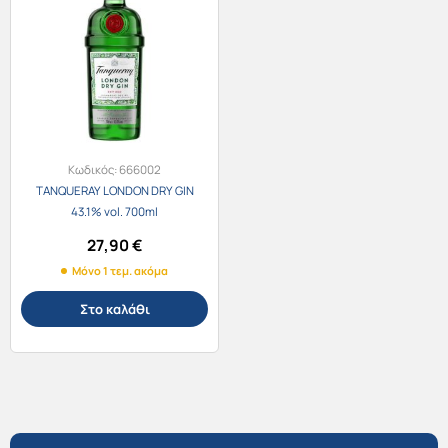
Κωδικός:
666002
TANQUERAY LONDON DRY GIN
43.1% vol. 700ml
27,90
€
Μόνο 1 τεμ. ακόμα
Στο καλάθι