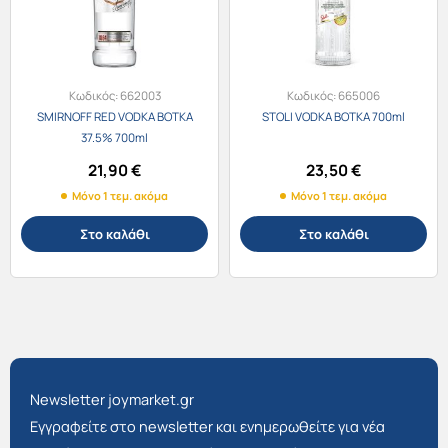
Κωδικός:
662003
Κωδικός:
665006
SMIRNOFF RED VODKA ΒΟΤΚΑ
STOLI VODKA ΒΟΤΚΑ 700ml
37.5% 700ml
21,90
€
23,50
€
Μόνο 1 τεμ. ακόμα
Μόνο 1 τεμ. ακόμα
Στο καλάθι
Στο καλάθι
Newsletter joymarket.gr
Εγγραφείτε στο newsletter και ενημερωθείτε για νέα