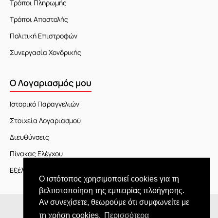
Τρόποι Πληρωμής
Τρόποι Αποστολής
Πολιτική Επιστροφών
Συνεργασία Χονδρικής
Ο Λογαριασμός μου
Ιστορικό Παραγγελιών
Στοιχεία Λογαριασμού
Διευθύνσεις
Πίνακας Ελέγχου
Εξέλιξη Παραγγελίας
Ο ιστότοπος χρησιμοποιεί cookies για τη
βελτιστοποίηση της εμπειρίας πλοήγησης.
Αν συνεχίσετε, θεωρούμε ότι συμφωνείτε με
Copyright © 2026 JOY market
τη χρήση cookies.
Περισσότερα