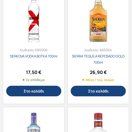
Κωδικός:
665000
Κωδικός:
665004
SERKOVA VODKA ΒΟΤΚΑ 700ml
SIERRA TEQUILA REPOSADO GOLD
700ml
17,50
€
26,90
€
Σε απόθεμα
Μόνο 1 τεμ. ακόμα
Στο καλάθι
Στο καλάθι