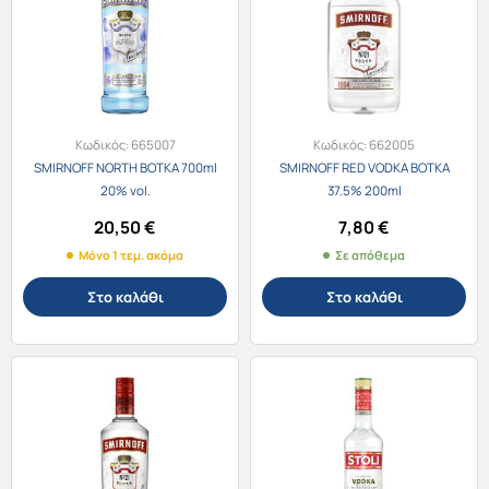
Κωδικός:
665007
Κωδικός:
662005
SMIRNOFF NORTH ΒΟΤΚΑ 700ml
SMIRNOFF RED VODKA ΒΟΤΚΑ
20% vol.
37.5% 200ml
20,50
€
7,80
€
Μόνο 1 τεμ. ακόμα
Σε απόθεμα
Στο καλάθι
Στο καλάθι