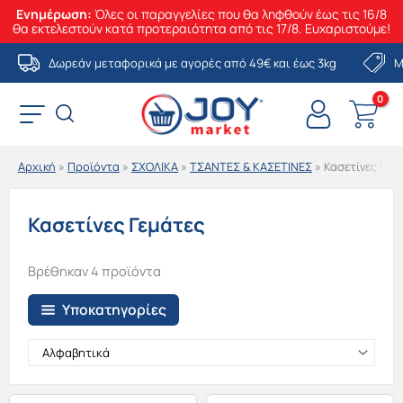
Ενημέρωση:
Όλες οι παραγγελίες που θα ληφθούν έως τις 16/8
θα εκτελεστούν κατά προτεραιότητα από τις 17/8. Ευχαριστούμε!
Μετάβαση
Δωρεάν μεταφορικά με αγορές από 49€ και έως 3kg
Μ
στο
περιεχόμενο
Αρχική
»
Προϊόντα
»
ΣΧΟΛΙΚΑ
»
ΤΣΑΝΤΕΣ & ΚΑΣΕΤΙΝΕΣ
»
Κασετίνες Γεμ
Κασετίνες Γεμάτες
Βρέθηκαν 4 προϊόντα
Υποκατηγορίες