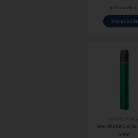
Σε απόθεμ
Στο καλάθι
Κωδικός:
62105
Veev One Kit Συσκευ
Green