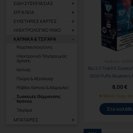
ΕΙΔΗ ΣΥΣΚΕΥΑΣΙΑΣ
ΕΡΓΑΛΕΙΑ
ΕΥΧΕΤΗΡΙΕΣ ΚΑΡΤΕΣ
ΗΛΕΚΤΡΟΛΟΓΙΚΟ ΥΛΙΚΟ
ΚΑΠΝΙΚΑ & ΤΣΙΓΑΡΑ
Pouches Νικοτίνης
Ηλεκτρονικά Τσιγάρα μιας
Χρήσης
Κωδικός:
62205
Blu 2.0 Trial Kit Συσκε
Καπνός
2600 Puffs Blueberry
Πούρα & Αξεσουάρ
1.6%
8,00
€
Ράβδοι Καπνού & Κάψουλες
Μόνο 1 τεμ. α
Συσκευές Θέρμανσης
Καπνού
Στο καλάθι
Τσιγάρα
ΜΠΑΤΑΡΙΕΣ