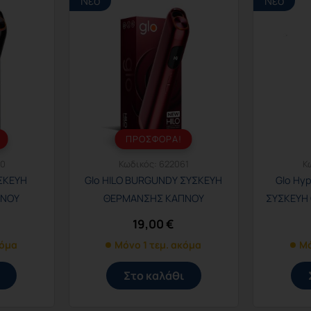
Νέο
Νέο
ΠΡΟΣΦΟΡΑ!
60
Κωδικός:
622061
Κ
ΥΣΚΕΥΗ
Glo HILO BURGUNDY ΣΥΣΚΕΥΗ
Glo Hy
ΠΝΟΥ
ΘΕΡΜΑΝΣΗΣ ΚΑΠΝΟΥ
ΣΥΣΚΕΥΗ
19,00
€
κόμα
Μόνο 1 τεμ. ακόμα
Μό
Στο καλάθι