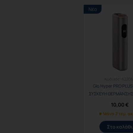
Νέο
Κωδικός:
62206
Glo Hyper PRO PLUS
ΣΥΣΚΕΥΗ ΘΕΡΜΑΝΣΗΣ
10,00
€
Μόνο 2 τεμ. α
Στο καλάθι