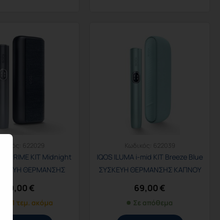
ωδικός:
622029
Κωδικός:
622039
A i PRIME KIT Midnight
IQOS ILUMA i-mid KIT Breeze Blue
ΣΥΣΚΕΥΗ ΘΕΡΜΑΝΣΗΣ
ΣΥΣΚΕΥΗ ΘΕΡΜΑΝΣΗΣ ΚΑΠΝΟΥ
ΚΑΠΝΟΥ
89,00
€
69,00
€
νο 1 τεμ. ακόμα
Σε απόθεμα