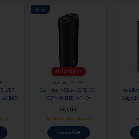
Νέο
ΠΡΟΣΦΟΡΑ!
5
Κωδικός:
622062
Κ
 SILVER
Glo Hyper X3 Black ΣΥΣΚΕΥΗ
Iqos Ilu
 ΚΑΠΝΟΥ
ΘΕΡΜΑΝΣΗΣ ΚΑΠΝΟΥ
Beige 
19,00
€
κόμα
Μόνο 1 τεμ. ακόμα
Στο καλάθι