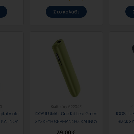
Στο καλάθι
0
Κωδικός:
622043
Κ
ital Violet
IQOS ILUMA i-One Kit Leaf Green
IQOS ILU
 ΚΑΠΝΟΥ
ΣΥΣΚΕΥΗ ΘΕΡΜΑΝΣΗΣ ΚΑΠΝΟΥ
Black 
39,00
€