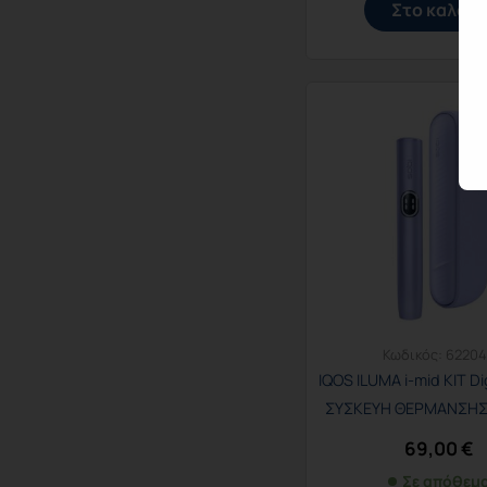
Στο καλάθι
Κωδικός:
62204
IQOS ILUMA i-mid KIT Dig
ΣΥΣΚΕΥΗ ΘΕΡΜΑΝΣΗΣ
69,00
€
Σε απόθεμ