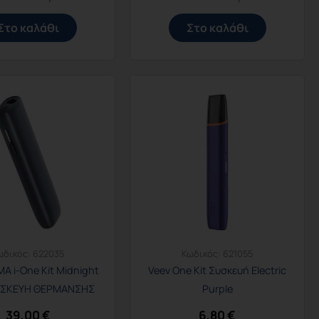
Στο καλάθι
Στο καλάθι
ωδικός:
622035
Κωδικός:
621055
MA i-One Kit Midnight
Veev One Kit Συσκευή Electric
ΣΥΣΚΕΥΗ ΘΕΡΜΑΝΣΗΣ
Purple
ΚΑΠΝΟΥ
39,00
€
6,80
€