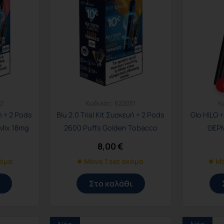
2
Κωδικός:
622051
Κ
υή + 2 Pods
Blu 2.0 Trial Kit Συσκευή + 2 Pods
Glo HILO
 Mix 18mg
2600 Puffs Golden Tobacco
ΘΕΡ
18mg 1.6%
8,00
€
κόμα
Μόνο 1 set ακόμα
Μό
Στο καλάθι