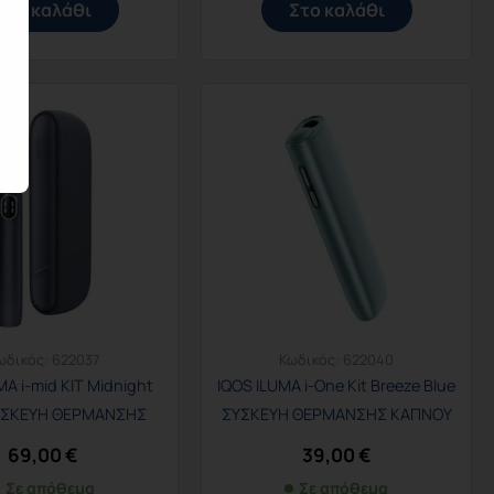
Στο καλάθι
Στο καλάθι
ωδικός:
622037
Κωδικός:
622040
MA i-mid KIT Midnight
IQOS ILUMA i-One Kit Breeze Blue
ΣΥΣΚΕΥΗ ΘΕΡΜΑΝΣΗΣ
ΣΥΣΚΕΥΗ ΘΕΡΜΑΝΣΗΣ ΚΑΠΝΟΥ
ΚΑΠΝΟΥ
69,00
€
39,00
€
Σε απόθεμα
Σε απόθεμα