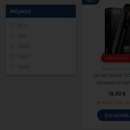
Νέο
Μάρκες
BLU
GLO
IQOS
VEEV
ΠΡΟΣΦΟΡΑ!
VUSE
Κωδικός:
6220
Glo HILO BLACK Σ
ΘΕΡΜΑΝΣΗΣ ΚΑ
19,00
€
Μόνο 1 τεμ. α
Στο καλάθι