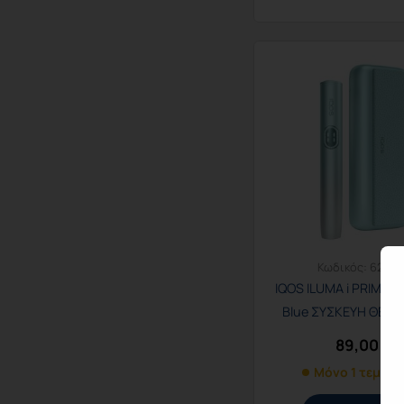
Κωδικός:
62203
IQOS ILUMA i PRIME K
Blue ΣΥΣΚΕΥΗ ΘΕΡ
ΚΑΠΝΟΥ
89,00
€
Μόνο 1 τεμ. α