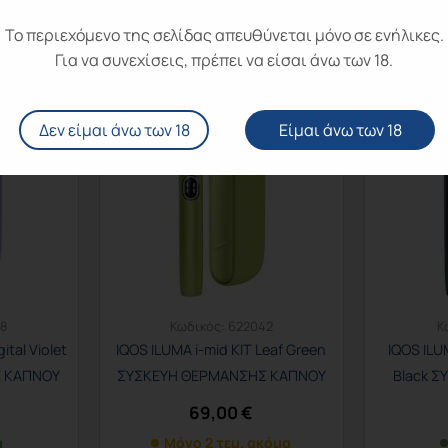
Στο καλάθι
Το περιεχόμενο της σελίδας απευθύνεται μόνο σε ενήλικες.
Για να συνεχίσεις, πρέπει να είσαι άνω των 18.
Δεν είμαι άνω των 18
Είμαι άνω των 18
8
Κωδικός:
622042
Κ
ital Violet
IQOS ILUMA i-mid KIT Leaf Green
IQOS ILU
 ΚΑΠΝΟΥ
ΣΥΣΚΕΥΗ ΘΕΡΜΑΝΣΗΣ ΚΑΠΝΟΥ
Black 
69,00
€
α
Μόνο 2 τεμ. ακόμα