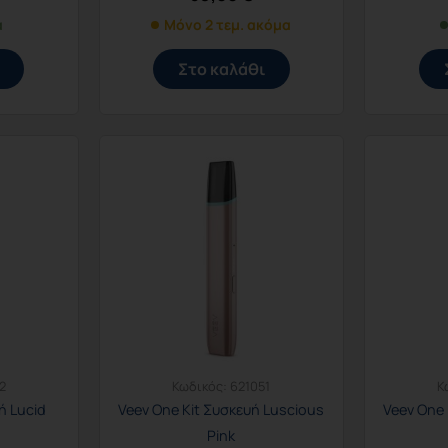
α
Μόνο 2 τεμ. ακόμα
Στο καλάθι
2
Κωδικός:
621051
Κ
ή Lucid
Veev One Kit Συσκευή Luscious
Veev One 
Pink