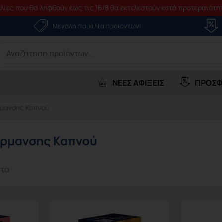
λίες που θα ληφθούν έως τις 16/8 θα εκτελεστούν κατά προτεραιότητ
Μεγάλη ποικιλία προϊόντων!
earch
r:
ΝΕΕΣ ΑΦΙΞΕΙΣ
ΠΡΟΣΦ
ρμανσης Καπνού
έρμανσης Καπνού
ντα