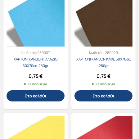
Κωδικός:
289007
Κωδικός:
289029
ΧΑΡΤΟΝΙ KANSON ΓΑΛΑΖΙΟ
ΧΑΡΤΟΝΙ KANSON ΚΑΦΕ 50X70εκ.
50X70εκ. 250gr
250gr
0,75
€
0,75
€
Σε απόθεμα
Σε απόθεμα
Στο καλάθι
Στο καλάθι