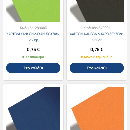
Κωδικός:
289003
Κωδικός:
540001
ΧΑΡΤΟΝΙ KANSON ΛΑΧΑΝΙ 50X70εκ.
ΧΑΡΤΟΝΙ KANSON ΜΑΥΡΟ 50X70εκ.
250gr
250gr
0,75
€
0,75
€
Σε απόθεμα
Μόνο 2 τεμ. ακόμα
Στο καλάθι
Στο καλάθι