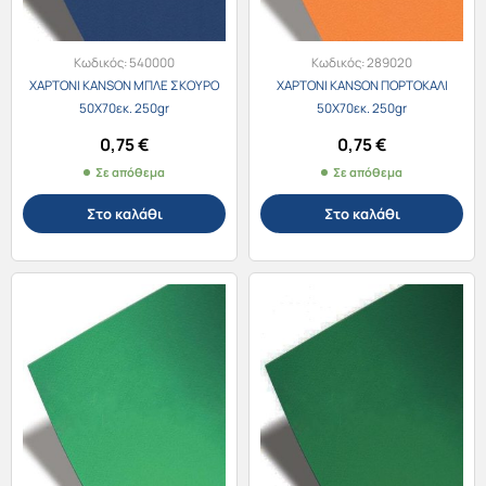
Κωδικός:
540000
Κωδικός:
289020
ΧΑΡΤΟΝΙ KANSON ΜΠΛΕ ΣΚΟΥΡΟ
ΧΑΡΤΟΝΙ KANSON ΠΟΡΤΟΚΑΛΙ
50X70εκ. 250gr
50X70εκ. 250gr
0,75
€
0,75
€
Σε απόθεμα
Σε απόθεμα
Στο καλάθι
Στο καλάθι