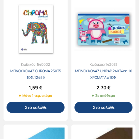
Κωδικός:
540002
Κωδικός:
142033
ΜΠΛΟΚ ΚΟΛΑΖ CHROMA 25X35
ΜΠΛΟΚ ΚΟΛΑΖ UNIPAP 24X34εκ. 10
10Φ. 12459
ΧΡΩΜΑΤΑ x 10Φ.
1,59
€
2,70
€
Μόνο 1 τεμ. ακόμα
Σε απόθεμα
Στο καλάθι
Στο καλάθι