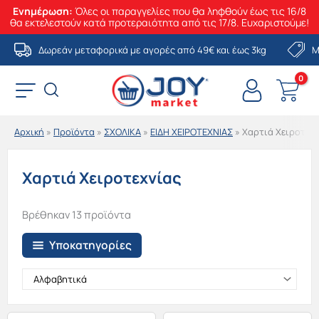
Ενημέρωση:
Όλες οι παραγγελίες που θα ληφθούν έως τις 16/8
θα εκτελεστούν κατά προτεραιότητα από τις 17/8. Ευχαριστούμε!
Μετάβαση
Δωρεάν μεταφορικά με αγορές από 49€ και έως 3kg
Μ
στο
περιεχόμενο
Αρχική
»
Προϊόντα
»
ΣΧΟΛΙΚΑ
»
ΕΙΔΗ ΧΕΙΡΟΤΕΧΝΙΑΣ
»
Χαρτιά Χειροτεχν
Χαρτιά Χειροτεχνίας
Βρέθηκαν 13 προϊόντα
Υποκατηγορίες