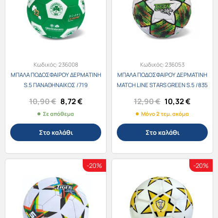
Κωδικός:
236008
Κωδικός:
236053
ΜΠΑΛΑ ΠΟΔΟΣΦΑΙΡΟΥ ΔΕΡΜΑTΙΝΗ
ΜΠΑΛΑ ΠΟΔΟΣΦΑΙΡΟΥ ΔΕΡΜΑΤΙΝΗ
S.5 ΠΑΝΑΘΗΝΑΙΚΟΣ /719
MATCH LINE STARS GREEN S.5 /835
Original
Η
Original
Η
10,90
€
8,72
€
12,90
€
10,32
€
price
τρέχουσα
price
τρέχου
Σε απόθεμα
Μόνο 2 τεμ. ακόμα
was:
τιμή
was:
τιμή
10,90 €.
είναι:
12,90 €.
είναι:
Στο καλάθι
Στο καλάθι
8,72 €.
10,32 €
-20%
-20%