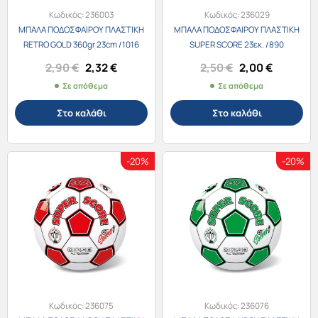
Κωδικός:
236003
Κωδικός:
236029
ΜΠΑΛΑ ΠΟΔΟΣΦΑΙΡΟΥ ΠΛΑΣΤΙΚΗ
ΜΠΑΛΑ ΠΟΔΟΣΦΑΙΡΟΥ ΠΛΑΣΤΙΚΗ
RETRO GOLD 360gr 23cm /1016
SUPER SCORE 23εκ. /890
Original
Η
Original
Η
2,90
€
2,32
€
2,50
€
2,00
€
price
τρέχουσα
price
τρέχου
Σε απόθεμα
Σε απόθεμα
was:
τιμή
was:
τιμή
2,90 €.
είναι:
2,50 €.
είναι:
Στο καλάθι
Στο καλάθι
2,32 €.
2,00 €.
-20%
-20%
Κωδικός:
236075
Κωδικός:
236076