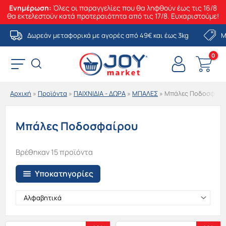
Ενημέρωση:
Όλες οι παραγγελίες που θα ληφθούν έως τις 16/8
θα εκτελεστούν κατά προτεραιότητα από τις 17/8. Ευχαριστούμε!
Μετάβαση
Δωρεάν μεταφορικά με αγορές από 49€ και έως 3kg
Μ
στο
περιεχόμενο
Αρχική
»
Προϊόντα
»
ΠΑΙΧΝΙΔΙΑ - ΔΩΡΑ
»
ΜΠΑΛΕΣ
»
Μπάλες Ποδοσφαίρ
Μπάλες Ποδοσφαίρου
Βρέθηκαν 15 προϊόντα
Υποκατηγορίες