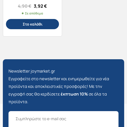
/2972
Original
Η
4,90
€
3,92
€
price
τρέχουσα
Σε απόθεμα
was:
τιμή
4,90 €.
είναι:
Στο καλάθι
3,92 €.
Newsletter joymarket.gr
Εγγραφείτε στο newsletter και ενημερωθείτε για νέα
προϊόντα και αποκλειστικές προσφορές! Με την
εγγραφή σας θα κερδίσετε
έκπτωση 10%
σε όλα τα
προϊόντα.