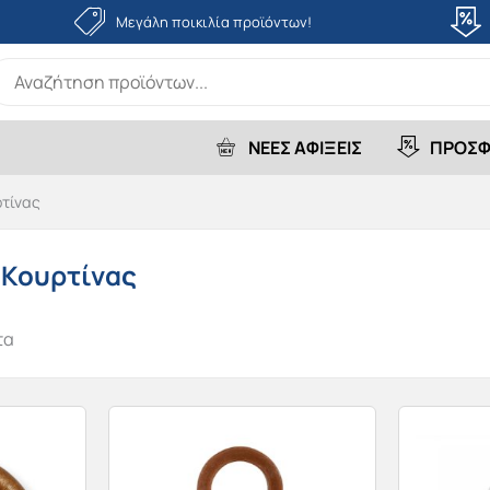
Μεγάλη ποικιλία προϊόντων!
earch
r:
ΝΕΕΣ ΑΦΙΞΕΙΣ
ΠΡΟΣΦ
τίνας
 Κουρτίνας
τα