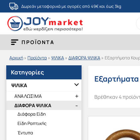
Μετάβαση
Δωρεάν μεταφορικά με αγορές από 49€ και έως 3kg
στο
S
περιεχόμενο
fo
ΠΡΟΪΟΝΤΑ
Αρχική
»
Προϊόντα
»
ΨΙΛΙΚΑ
»
ΔΙΑΦΟΡΑ ΨΙΛΙΚΑ
»
Εξαρτήματα Κουρ
Κατηγορίες
Εξαρτήματα
ΨΙΛΙΚΑ
ΑΝΑΛΩΣΙΜΑ
Βρέθηκαν 4 προϊόν
ΔΙΑΦΟΡΑ ΨΙΛΙΚΑ
Διάφορα Είδη
Είδη Ραπτικής
Έντυπα