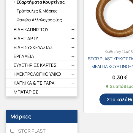
Εξαρτήματα Κουρτίνας
Τράπουλες & Μάρκες
Φάκελα Αλληλογραφίας
ΕΙΔΗ ΚΑΠΝΙΣΤΟΥ
ΕΙΔΗ ΠΑΡΤΥ
ΕΙΔΗ ΣΥΣΚΕΥΑΣΙΑΣ
Κωδικός:
14405
ΕΡΓΑΛΕΙΑ
STOR PLAST ΚΡΙΚΟΣ Π
ΕΥΧΕΤΗΡΙΕΣ ΚΑΡΤΕΣ
ΜΕΛΙ ΓΙΑ ΚΟΥΡΤΙΝΟΞ
ΗΛΕΚΤΡΟΛΟΓΙΚΟ ΥΛΙΚΟ
0,30
€
ΚΑΠΝΙΚΑ & ΤΣΙΓΑΡΑ
Σε απόθεμ
ΜΠΑΤΑΡΙΕΣ
Στο καλάθι
Μάρκες
STOR PLAST