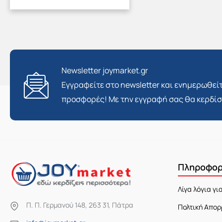
Newsletter joymarket.gr
Εγγραφείτε στο newsletter και ενημερωθείτ
προσφορές! Με την εγγραφή σας θα κερδί
Πληροφορ
Λίγα λόγια γι
Π. Π. Γερμανού 148, 263 31, Πάτρα
Πολτική Απορ