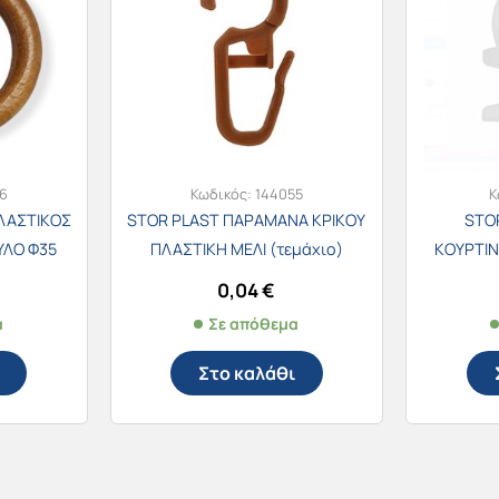
6
Κωδικός:
144055
Κ
ΛΑΣΤΙΚΟΣ
STOR PLAST ΠΑΡΑΜΑΝΑ ΚΡΙΚΟΥ
STO
ΥΛΟ Φ35
ΠΛΑΣΤΙΚΗ ΜΕΛΙ (τεμάχιο)
ΚΟΥΡΤΙ
Νο
0,04
€
α
Σε απόθεμα
Στο καλάθι