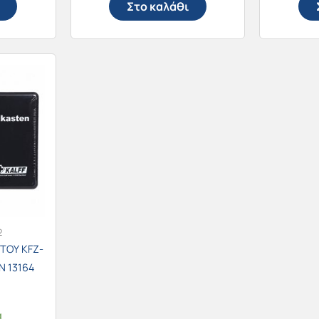
Στο καλάθι
2
ΤΟΥ KFZ-
 13164
α