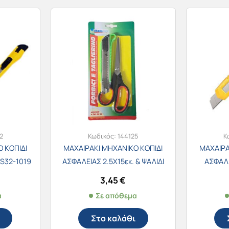
2
Κωδικός:
144125
Κ
 ΚΟΠΙΔΙ
ΜΑΧΑΙΡΑΚΙ ΜΗΧΑΝΙΚΟ ΚΟΠΙΔΙ
ΜΑΧΑΙΡΑ
PS32-1019
ΑΣΦΑΛΕΙΑΣ 2.5Χ15εκ. & ΨΑΛΙΔΙ
ΑΣΦΑΛΕ
ατα)
19εκ. ΣΕ BLISTER
(δι
3,45
€
α
Σε απόθεμα
Στο καλάθι