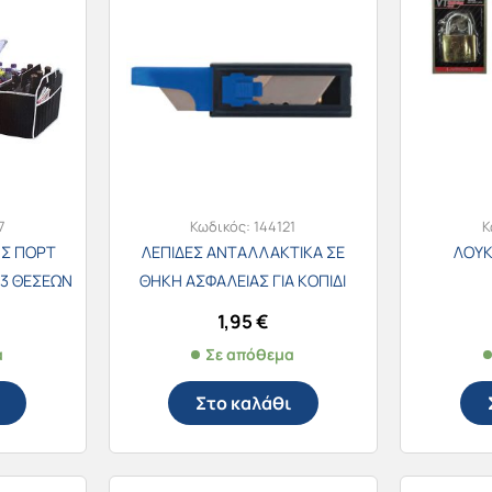
7
Κωδικός:
144121
Κ
Σ ΠΟΡΤ
ΛΕΠΙΔΕΣ ΑΝΤΑΛΛΑΚΤΙΚΑ ΣΕ
ΛΟΥ
 3 ΘΕΣΕΩΝ
ΘΗΚΗ ΑΣΦΑΛΕΙΑΣ ΓΙΑ ΚΟΠΙΔΙ
520
ΕΠΑΓΓΕΛΜΑΤΙΚΟ 19mm SP-83285
1,95
€
α
Σε απόθεμα
Στο καλάθι