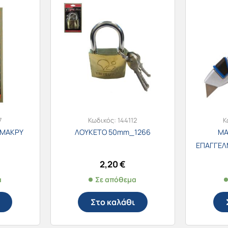
7
Κωδικός:
144112
Κ
 ΜΑΚΡΥ
ΛΟΥΚΕΤΟ 50mm_1266
ΜΑ
ΕΠΑΓΓΕΛ
ΚΑΙ ΣΤΑ
2,20
€
α
Σε απόθεμα
Στο καλάθι