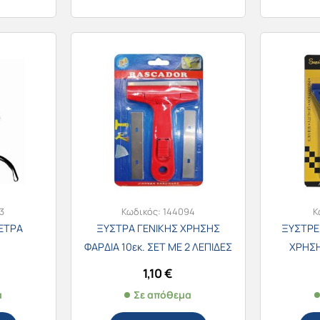
3
Κωδικός:
144094
Κ
ΕΤΡΑ
ΞΥΣΤΡΑ ΓΕΝΙΚΗΣ ΧΡΗΣΗΣ
ΞΥΣΤΡΕ
ΦΑΡΔΙΑ 10εκ. ΣΕΤ ΜΕ 2 ΛΕΠΙΔΕΣ
ΧΡΗΣΗ
_1290
1,10
€
α
Σε απόθεμα