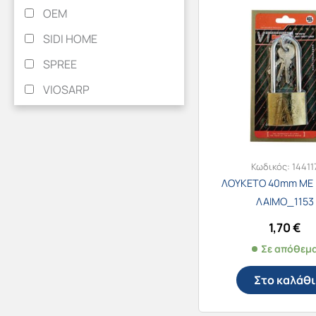
OEM
SIDI HOME
SPREE
VIOSARP
Κωδικός:
14411
ΛΟΥΚΕΤΟ 40mm ΜΕ
ΛΑΙΜΟ_1153
1,70
€
Σε απόθεμ
Στο καλάθι