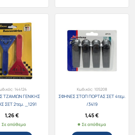
ωδικός:
144124
Κωδικός:
105208
Σ ΤΖΑΜΙΩΝ ΓΕΝΙΚΗΣ
ΣΦΗΝΕΣ ΣΤΟΠ ΠΟΡΤΑΣ ΣΕΤ 4τεμ.
Σ ΣΕΤ 2τεμ. _1291
/3419
1,26
€
1,45
€
Σε απόθεμα
Σε απόθεμα