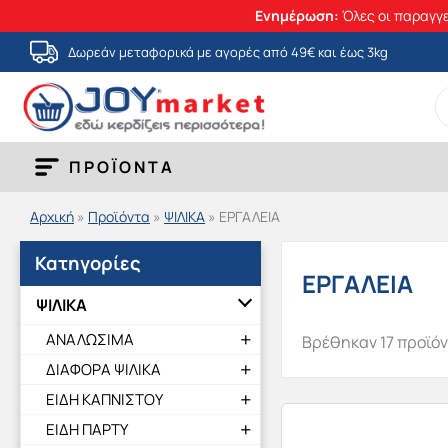
Ενημέρωση:
Όλες οι παραγγε
Μετάβαση
Δωρεάν μεταφορικά με αγορές από 49€ και έως 3kg
στο
S
περιεχόμενο
fo
ΠΡΟΪΟΝΤΑ
Αρχική
»
Προϊόντα
»
ΨΙΛΙΚΑ
»
ΕΡΓΑΛΕΙΑ
Κατηγορίες
ΕΡΓΑΛΕΙΑ
ΨΙΛΙΚΑ
ΑΝΑΛΩΣΙΜΑ
Βρέθηκαν 17 προϊό
ΔΙΑΦΟΡΑ ΨΙΛΙΚΑ
ΕΙΔΗ ΚΑΠΝΙΣΤΟΥ
ΕΙΔΗ ΠΑΡΤΥ