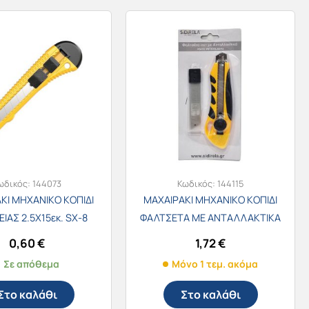
ωδικός:
144073
Κωδικός:
144115
ΚΙ ΜΗΧΑΝΙΚΟ ΚΟΠΙΔΙ
ΜΑΧΑΙΡΑΚΙ ΜΗΧΑΝΙΚΟ ΚΟΠΙΔΙ
ΙΑΣ 2.5Χ15εκ. SX-8
ΦΑΛΤΣΕΤΑ ΜΕ ΑΝΤΑΛΛΑΚΤΙΚΑ
άφορα χρώματα)
/27660
0,60
€
1,72
€
Σε απόθεμα
Μόνο 1 τεμ. ακόμα
Στο καλάθι
Στο καλάθι