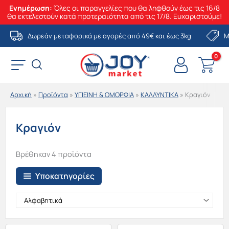
Ενημέρωση:
Όλες οι παραγγελίες που θα ληφθούν έως τις 16/8
θα εκτελεστούν κατά προτεραιότητα από τις 17/8. Ευχαριστούμε!
Μετάβαση
Δωρεάν μεταφορικά με αγορές από 49€ και έως 3kg
Μ
στο
περιεχόμενο
Αρχική
»
Προϊόντα
»
ΥΓΙΕΙΝΗ & ΟΜΟΡΦΙΑ
»
ΚΑΛΛΥΝΤΙΚΑ
»
Κραγιόν
Κραγιόν
Βρέθηκαν 4 προϊόντα
Υποκατηγορίες