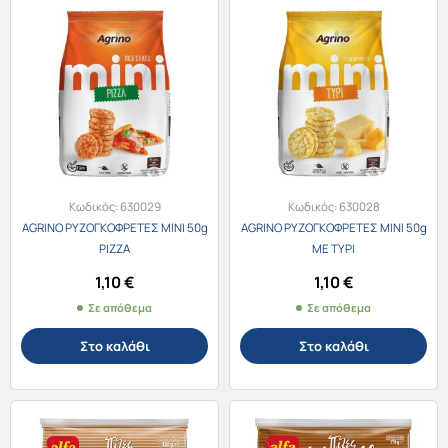
Κωδικός:
630029
Κωδικός:
630028
AGRINO ΡΥΖΟΓΚΟΦΡΕΤΕΣ MINI 50g
AGRINO ΡΥΖΟΓΚΟΦΡΕΤΕΣ MINI 50g
PIZZA
ΜΕ ΤΥΡΙ
1,10
€
1,10
€
Σε απόθεμα
Σε απόθεμα
Στο καλάθι
Στο καλάθι