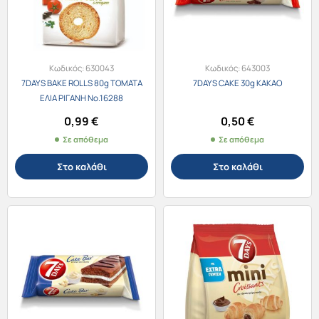
Κωδικός:
630043
Κωδικός:
643003
7DAYS BAKE ROLLS 80g ΤΟΜΑΤΑ
7DAYS CAKE 30g ΚΑΚΑΟ
ΕΛΙΑ ΡΙΓΑΝΗ Νο.16288
0,99
€
0,50
€
Σε απόθεμα
Σε απόθεμα
Στο καλάθι
Στο καλάθι