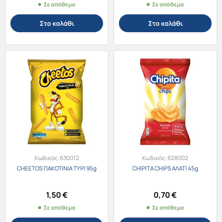
Σε απόθεμα
Σε απόθεμα
Στο καλάθι
Στο καλάθι
Κωδικός:
630012
Κωδικός:
628002
CHEETOS ΠΑΚΟΤΙΝΙΑ ΤΥΡΙ 95g
CHIPITA CHIPS ΑΛΑΤΙ 45g
1,50
€
0,70
€
Σε απόθεμα
Σε απόθεμα