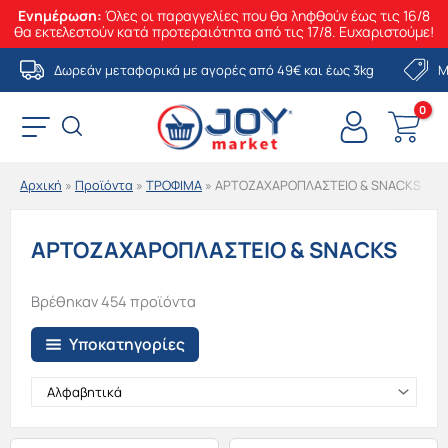
Ενημέρωση:
Όλες οι παραγγελίες που θα ληφθούν έως τις 16/8
θα εκτελεστούν κατά προτεραιότητα από τις 17/8. Ευχαριστούμε!
Μετάβαση
Δωρεάν μεταφορικά με αγορές από 49€ και έως 3kg
Μ
στο
περιεχόμενο
Αρχική
»
Προϊόντα
»
ΤΡΟΦΙΜΑ
»
ΑΡΤΟΖΑΧΑΡΟΠΛΑΣΤΕΙΟ & SNACKS
ΑΡΤΟΖΑΧΑΡΟΠΛΑΣΤΕΙΟ & SNACKS
Βρέθηκαν 454 προϊόντα
Υποκατηγορίες