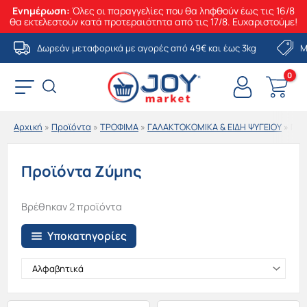
Ενημέρωση:
Όλες οι παραγγελίες που θα ληφθούν έως τις 16/8
θα εκτελεστούν κατά προτεραιότητα από τις 17/8. Ευχαριστούμε!
Μετάβαση
Δωρεάν μεταφορικά με αγορές από 49€ και έως 3kg
Μ
στο
περιεχόμενο
Αρχική
»
Προϊόντα
»
ΤΡΟΦΙΜΑ
»
ΓΑΛΑΚΤΟΚΟΜΙΚΑ & ΕΙΔΗ ΨΥΓΕΙΟΥ
»
Προ
Προϊόντα Ζύμης
Βρέθηκαν 2 προϊόντα
Υποκατηγορίες