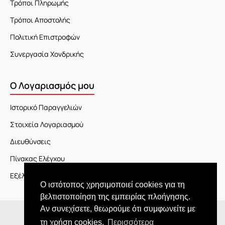
Τρόποι Πληρωμής
Τρόποι Αποστολής
Πολιτική Επιστροφών
Συνεργασία Χονδρικής
Ο Λογαριασμός μου
Ιστορικό Παραγγελιών
Στοιχεία Λογαριασμού
Διευθύνσεις
Πίνακας Ελέγχου
Εξέλιξη Παραγγελίας
Ο ιστότοπος χρησιμοποιεί cookies για τη
βελτιστοποίηση της εμπειρίας πλοήγησης.
Αν συνεχίσετε, θεωρούμε ότι συμφωνείτε με
Copyright © 2026 JOY market
τη χρήση cookies.
Περισσότερα