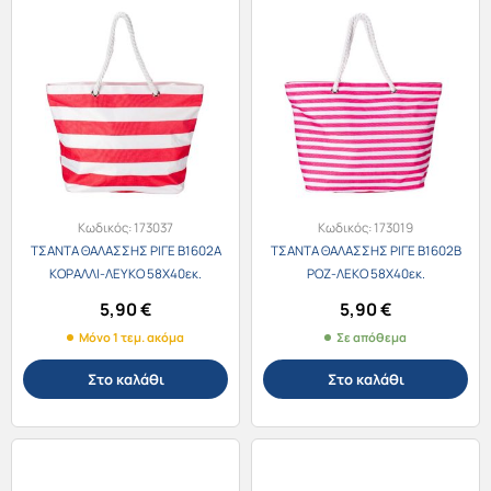
Κωδικός:
173037
Κωδικός:
173019
ΤΣΑΝΤΑ ΘΑΛΑΣΣΗΣ ΡΙΓΕ B1602A
ΤΣΑΝΤΑ ΘΑΛΑΣΣΗΣ ΡΙΓΕ B1602B
ΚΟΡΑΛΛΙ-ΛΕΥΚΟ 58Χ40εκ.
ΡΟΖ-ΛΕΚΟ 58Χ40εκ.
5,90
€
5,90
€
Μόνο 1 τεμ. ακόμα
Σε απόθεμα
Στο καλάθι
Στο καλάθι