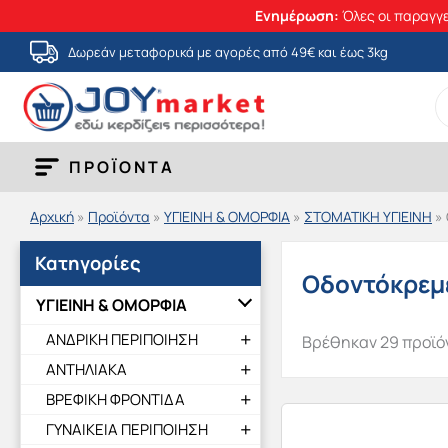
Ενημέρωση:
Όλες οι παραγγε
Μετάβαση
Δωρεάν μεταφορικά με αγορές από 49€ και έως 3kg
στο
S
περιεχόμενο
fo
ΠΡΟΪΟΝΤΑ
Αρχική
»
Προϊόντα
»
ΥΓΙΕΙΝΗ & ΟΜΟΡΦΙΑ
»
ΣΤΟΜΑΤΙΚΗ ΥΓΙΕΙΝΗ
»
Κατηγορίες
Οδοντόκρεμ
ΥΓΙΕΙΝΗ & ΟΜΟΡΦΙΑ
ΑΝΔΡΙΚΗ ΠΕΡΙΠΟΙΗΣΗ
Βρέθηκαν 29 προϊό
ΑΝΤΗΛΙΑΚΑ
ΒΡΕΦΙΚΗ ΦΡΟΝΤΙΔΑ
ΓΥΝΑΙΚΕΙΑ ΠΕΡΙΠΟΙΗΣΗ