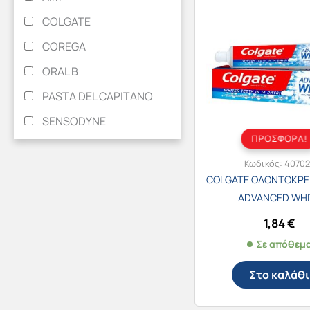
COLGATE
COREGA
ORAL B
PASTA DEL CAPITANO
SENSODYNE
ΠΡΟΣΦΟΡΑ!
Κωδικός:
40702
COLGATE ΟΔΟΝΤΟΚΡΕ
ADVANCED WHI
1,84
€
Σε απόθεμ
Στο καλάθι