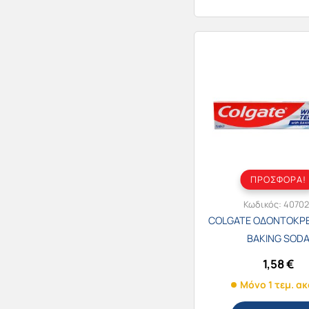
ΠΡΟΣΦΟΡΑ!
Κωδικός:
40702
COLGATE ΟΔΟΝΤΟΚΡΕ
BAKING SOD
1,58
€
Μόνο 1 τεμ. α