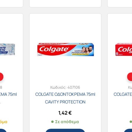
8
Κωδικός:
407106
Κ
ΜΑ 75ml
COLGATE ΟΔΟΝΤΟΚΡΕΜΑ 75ml
COLGATE
A
CAVITY PROTECTION
1,42
€
κόμα
Σε απόθεμα