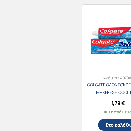
Κωδικός:
40708
COLGATE ΟΔΟΝΤΟΚΡΕ
MAXFRESH COOL 
1,79
€
Σε απόθεμ
Στο καλάθι