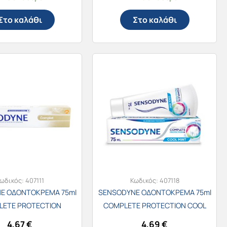
Στο καλάθι
Στο καλάθι
ωδικός:
407111
Κωδικός:
407118
E ΟΔΟΝΤΟΚΡΕΜΑ 75ml
SENSODYNE ΟΔΟΝΤΟΚΡΕΜΑ 75ml
LETE PROTECTION
COMPLETE PROTECTION COOL
MINT
4,67
€
4,69
€