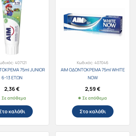
ωδικός:
407121
Κωδικός:
407046
ΤΟΚΡΕΜΑ 75ml JUNIOR
AIM ΟΔΟΝΤΟΚΡΕΜΑ 75ml WHITE
6-13 ΕΤΩΝ
NOW
2,36
€
2,59
€
Σε απόθεμα
Σε απόθεμα
Στο καλάθι
Στο καλάθι