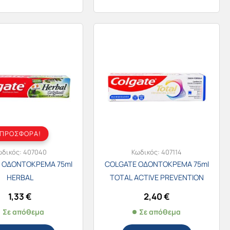
ΠΡΟΣΦΟΡΑ!
ωδικός:
407040
Κωδικός:
407114
 ΟΔΟΝΤΟΚΡΕΜΑ 75ml
COLGATE ΟΔΟΝΤΟΚΡΕΜΑ 75ml
HERBAL
TOTAL ACTIVE PREVENTION
WHITENING
1,33
€
2,40
€
Σε απόθεμα
Σε απόθεμα