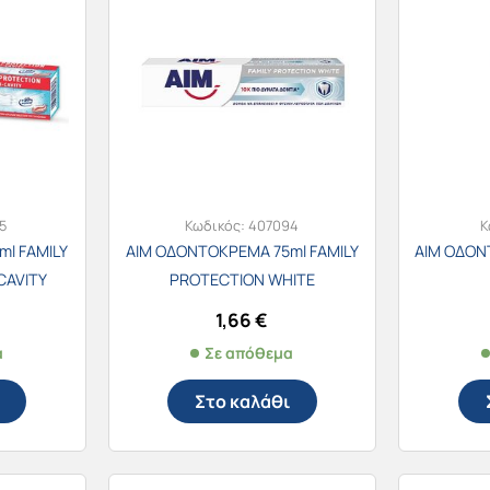
5
Κωδικός:
407094
Κ
l FAMILY
AIM ΟΔΟΝΤΟΚΡΕΜΑ 75ml FAMILY
AIM ΟΔΟΝ
CAVITY
PROTECTION WHITE
1,66
€
α
Σε απόθεμα
Στο καλάθι