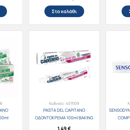
Στο καλάθι
8
Κωδικός:
407009
Κ
TANO
PASTA DEL CAPITANO
SENSODYN
00ml
ΟΔΟΝΤΟΚΡΕΜΑ 100ml BAKING
COMP
SODA
1,49
€