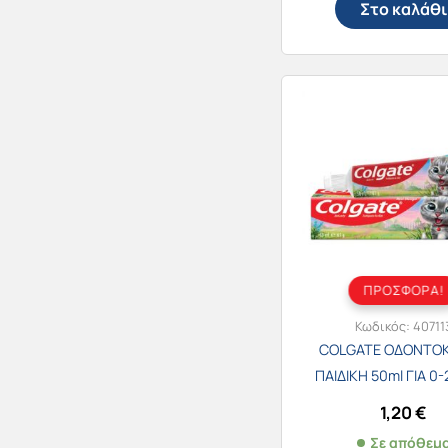
Στο καλάθι
ΠΡΟΣΦΟΡΑ!
Κωδικός:
40711
COLGATE ΟΔΟΝΤΟ
ΠΑΙΔΙΚΗ 50ml ΓΙΑ 0
1,20
€
Σε απόθεμ