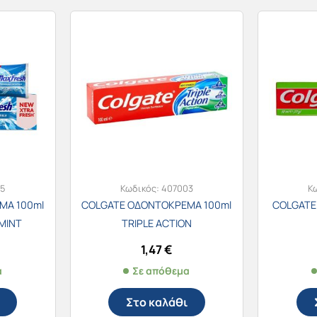
5
Κωδικός:
407003
Κ
ΜΑ 100ml
COLGATE ΟΔΟΝΤΟΚΡΕΜΑ 100ml
COLGATE
MINT
TRIPLE ACTION
1,47
€
α
Σε απόθεμα
Στο καλάθι