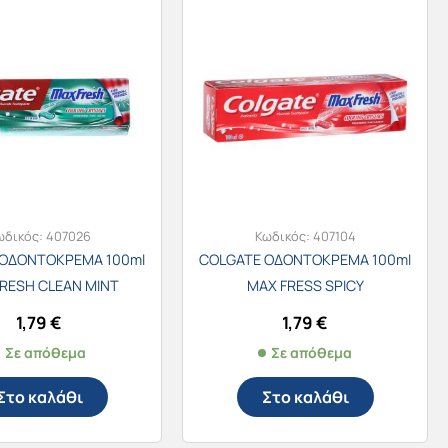
ωδικός:
407026
Κωδικός:
407104
 ΟΔΟΝΤΟΚΡΕΜΑ 100ml
COLGATE ΟΔΟΝΤΟΚΡΕΜΑ 100ml
RESH CLEAN MINT
MAX FRESS SPICY
1,79
€
1,79
€
Σε απόθεμα
Σε απόθεμα
Στο καλάθι
Στο καλάθι