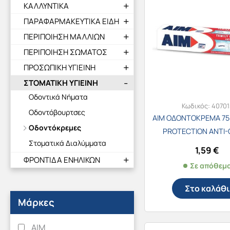
ΚΑΛΛΥΝΤΙΚΑ
ΠΑΡΑΦΑΡΜΑΚΕΥΤΙΚΑ ΕΙΔΗ
ΠΕΡΙΠΟΙΗΣΗ ΜΑΛΛΙΩΝ
ΠΕΡΙΠΟΙΗΣΗ ΣΩΜΑΤΟΣ
ΠΡΟΣΩΠΙΚΗ ΥΓΙΕΙΝΗ
ΣΤΟΜΑΤΙΚΗ ΥΓΙΕΙΝΗ
Οδοντικά Νήματα
Κωδικός:
40701
Οδοντόβουρτσες
AIM ΟΔΟΝΤΟΚΡΕΜΑ 75m
Οδοντόκρεμες
PROTECTION ANTI-
Στοματικά Διαλύμματα
1,59
€
ΦΡΟΝΤΙΔΑ ΕΝΗΛΙΚΩΝ
Σε απόθεμ
Στο καλάθι
Μάρκες
AIM