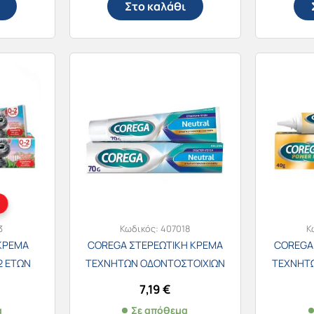
Στο καλάθι
3
Κωδικός:
407018
Κ
ΚΡΕΜΑ
COREGA ΣΤΕΡΕΩΤΙΚΗ ΚΡΕΜΑ
COREGA
-2 ΕΤΩΝ
ΤΕΧΝΗΤΩΝ ΟΔΟΝΤΟΣΤΟΙΧΙΩΝ
ΤΕΧΝΗΤ
70g NEUTRAL
70g 
7,19
€
α
Σε απόθεμα