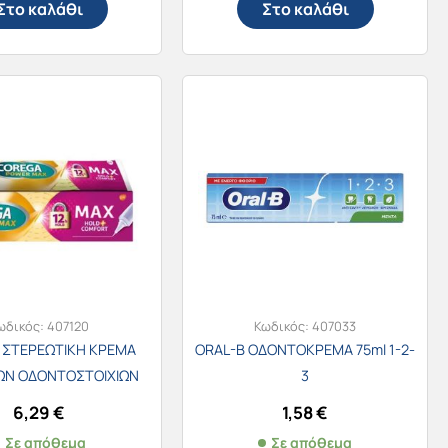
Στο καλάθι
Στο καλάθι
ωδικός:
407120
Κωδικός:
407033
 ΣΤΕΡΕΩΤΙΚΗ ΚΡΕΜΑ
ORAL-B ΟΔΟΝΤΟΚΡΕΜΑ 75ml 1-2-
ΩΝ ΟΔΟΝΤΟΣΤΟΙΧΙΩΝ
3
POWER MAX HOLD
6,29
€
1,58
€
Σε απόθεμα
Σε απόθεμα