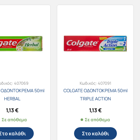
ωδικός:
407069
Κωδικός:
407091
 ΟΔΟΝΤΟΚΡΕΜΑ 50ml
COLGATE ΟΔΟΝΤΟΚΡΕΜΑ 50ml
HERBAL
TRIPLE ACTION
1,13
€
1,13
€
Σε απόθεμα
Σε απόθεμα
Στο καλάθι
Στο καλάθι