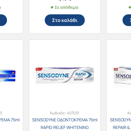
α
Σε απόθεμα
Στο καλάθι
3
Κωδικός:
407031
Κ
ΕΜΑ 75ml
SENSODYNE ΟΔΟΝΤΟΚΡΕΜΑ 75ml
SENSODYN
H
RAPID RELIEF WHITENING
REPAIR 