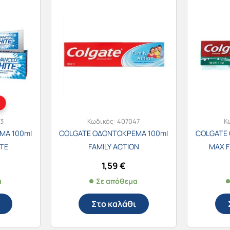
3
Κωδικός:
407047
Κ
ΜΑ 100ml
COLGATE ΟΔΟΝΤΟΚΡΕΜΑ 100ml
COLGATE
TE
FAMILY ACTION
MAX F
1,59
€
α
Σε απόθεμα
Στο καλάθι