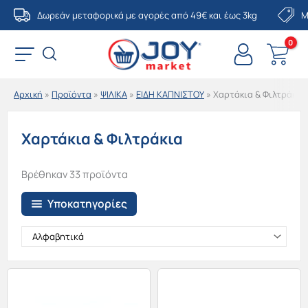
Μετάβαση
Δωρεάν μεταφορικά με αγορές από 49€ και έως 3kg
Μ
στο
περιεχόμενο
Αρχική
»
Προϊόντα
»
ΨΙΛΙΚΑ
»
ΕΙΔΗ ΚΑΠΝΙΣΤΟΥ
»
Χαρτάκια & Φιλτράκια
Χαρτάκια & Φιλτράκια
Βρέθηκαν 33 προϊόντα
Υποκατηγορίες