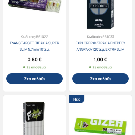
Κωδικός:
561022
Κωδικός:
561033
EVANS TARGET ΠΙΠΑΚΙΑ SUPER
EXPLORER ΦΙΛΤΡΑΚΙΑ ΕΝΕΡΓΟΥ
SLIM 5.7mm 10τεμ.
ΑΝΘΡΑΚΑ 120τεμ. EXTRA SLIM
5.7mm
0,50
€
1,00
€
Σε απόθεμα
Σε απόθεμα
Στο καλάθι
Στο καλάθι
Νέο