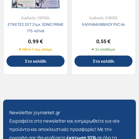
Κωδικός:
297004
Κωδικός:
218002
ΕΤΙΚΕΤΕΣ ΣΕΤ 2τμχ. SONIC PRIME
ΚΑΛΥΜΜΑ ΒΙΒΛΙΟΥ PVC Α4
775-40146
0,99
€
0,55
€
Μόνο 1 τεμ. ακόμα
Σε απόθεμα
Στο καλάθι
Στο καλάθι
Newsletter joymarket.gr
Εγγραφείτε στο newsletter και ενημερωθείτε για νέα
προϊόντα και αποκλειστικές προσφορές! Με την
εγγραφή σας θα κερδίσετε
έκπτωση 10%
σε όλα τα