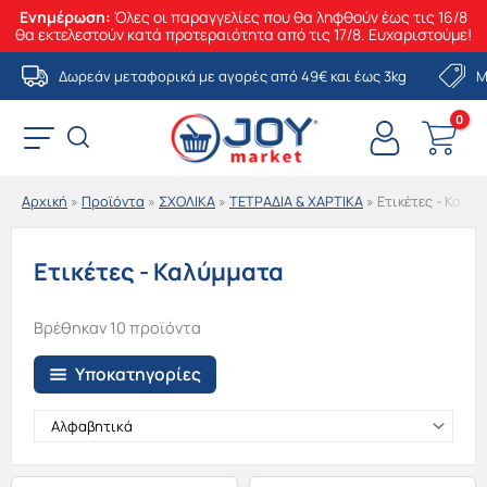
Ενημέρωση:
Όλες οι παραγγελίες που θα ληφθούν έως τις 16/8
θα εκτελεστούν κατά προτεραιότητα από τις 17/8. Ευχαριστούμε!
Μετάβαση
Δωρεάν μεταφορικά με αγορές από 49€ και έως 3kg
Μ
στο
περιεχόμενο
Αρχική
»
Προϊόντα
»
ΣΧΟΛΙΚΑ
»
ΤΕΤΡΑΔΙΑ & ΧΑΡΤΙΚΑ
»
Ετικέτες - Καλύ
Ετικέτες - Καλύμματα
Βρέθηκαν 10 προϊόντα
Υποκατηγορίες