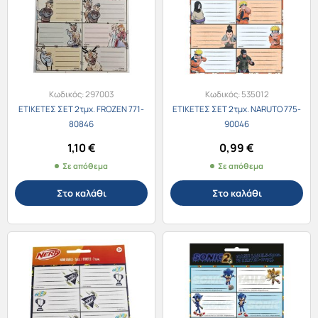
Κωδικός:
297003
Κωδικός:
535012
ΕΤΙΚΕΤΕΣ ΣΕΤ 2τμχ. FROZEN 771-
ΕΤΙΚΕΤΕΣ ΣΕΤ 2τμχ. NARUTO 775-
80846
90046
1,10
€
0,99
€
Σε απόθεμα
Σε απόθεμα
Στο καλάθι
Στο καλάθι