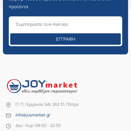
προϊόντα.
ΕΓΓΡΑΦΉ
Π. Π. Γερμανού 148, 263 31, Πάτρα
info@joymarket.gr
Δευ - Κυρ: 08:00 - 22:30