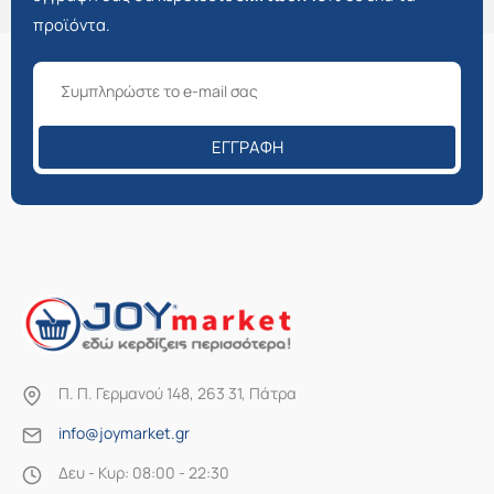
προϊόντα.
ΕΓΓΡΑΦΉ
Π. Π. Γερμανού 148, 263 31, Πάτρα
info@joymarket.gr
Δευ - Κυρ: 08:00 - 22:30