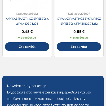
Κωδικός:
296012
Κωδικός:
296007
ΧΑΡΑΚΑΣ ΠΛΑΣΤΙΚΟΣ SPREE 30εκ.
ΧΑΡΑΚΑΣ ΠΛΑΣΤΙΚΟΣ ΕΥΚΑΜΠΤΟΣ
ΔΙΑΦΑΝΟΣ 78203
SPREE 30εκ. ΠΡΑΣΙΝΟΣ 78212
0,48
€
0,85
€
Σε απόθεμα
Σε απόθεμα
Στο καλάθι
Στο καλάθι
Newsletter joymarket.gr
Εγγραφείτε στο newsletter και ενημερωθείτε για νέα
προϊόντα και αποκλειστικές προσφορές! Με την
εγγραφή σας θα κερδίσετε
έκπτωση 10%
σε όλα τα