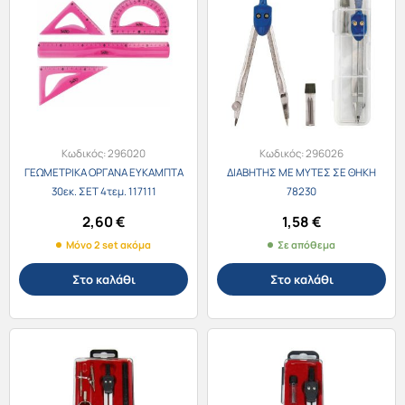
Κωδικός:
296020
Κωδικός:
296026
ΓΕΩΜΕΤΡΙΚΑ ΟΡΓΑΝΑ ΕΥΚΑΜΠΤΑ
ΔΙΑΒΗΤΗΣ ΜΕ ΜΥΤΕΣ ΣΕ ΘΗΚΗ
30εκ. ΣΕΤ 4τεμ. 117111
78230
2,60
€
1,58
€
Μόνο 2 set ακόμα
Σε απόθεμα
Στο καλάθι
Στο καλάθι