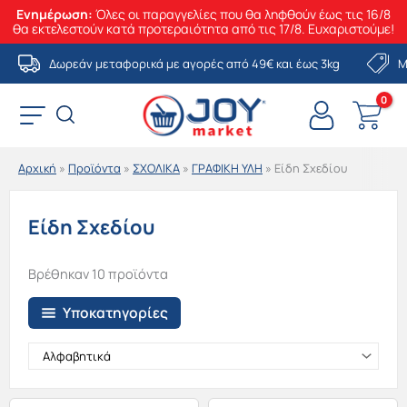
Ενημέρωση:
Όλες οι παραγγελίες που θα ληφθούν έως τις 16/8
θα εκτελεστούν κατά προτεραιότητα από τις 17/8. Ευχαριστούμε!
Μετάβαση
Δωρεάν μεταφορικά με αγορές από 49€ και έως 3kg
Μ
στο
περιεχόμενο
Αρχική
»
Προϊόντα
»
ΣΧΟΛΙΚΑ
»
ΓΡΑΦΙΚΗ ΥΛΗ
»
Είδη Σχεδίου
Είδη Σχεδίου
Βρέθηκαν 10 προϊόντα
Υποκατηγορίες