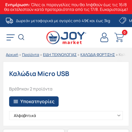
Ενημέρωση:
Όλες οι παραγγελίες που θα ληφθούν έως τις 16/8
θα εκτελεστούν κατά προτεραιότητα από τις 17/8. Ευχαριστούμε!
Μετάβαση
Δωρεάν μεταφορικά με αγορές από 49€ και έως 3kg
Μ
στο
περιεχόμενο
Αρχική
»
Προϊόντα
»
ΕΙΔΗ ΤΕΧΝΟΛΟΓΙΑΣ
»
ΚΑΛΩΔΙΑ ΦΟΡΤΙΣΗΣ
»
Καλώδι
Καλώδια Micro USB
Βρέθηκαν 2 προϊόντα
Υποκατηγορίες