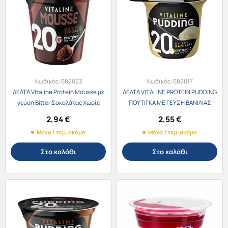
Κωδικός:
682023
Κωδικός:
682017
ΔΕΛΤΑ Vitaline Protein Mousse με
ΔΕΛΤΑ VITALINE PROTEIN PUDDING
γεύση Bitter Σοκολάτας Χωρίς
ΠΟΥΤΙΓΚΑ ΜΕ ΓΕΥΣΗ ΒΑΝΙΛΙΑΣ
γλουτένη 200g
200g
2,94
€
2,55
€
Μόνο 1 τεμ. ακόμα
Μόνο 1 τεμ. ακόμα
Στο καλάθι
Στο καλάθι