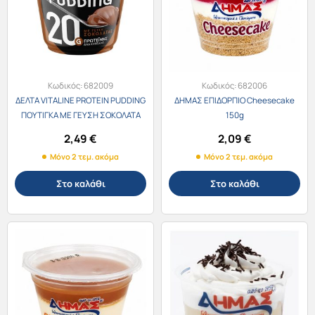
Κωδικός:
682009
Κωδικός:
682006
ΔΕΛΤΑ VITALINE PROTEIN PUDDING
ΔΗΜΑΣ ΕΠΙΔΟΡΠΙΟ Cheesecake
ΠΟΥΤΙΓΚΑ ΜΕ ΓΕΥΣΗ ΣΟΚΟΛΑΤΑ
150g
200g
2,49
€
2,09
€
Μόνο 2 τεμ. ακόμα
Μόνο 2 τεμ. ακόμα
Στο καλάθι
Στο καλάθι