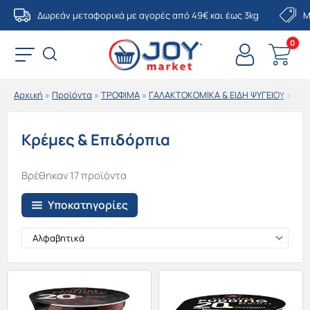
Μετάβαση
Δωρεάν μεταφορικά με αγορές από 49€ και έως 3kg
Μ
στο
περιεχόμενο
Αρχική
»
Προϊόντα
»
ΤΡΟΦΙΜΑ
»
ΓΑΛΑΚΤΟΚΟΜΙΚΑ & ΕΙΔΗ ΨΥΓΕΙΟΥ
»
Κρέ
Κρέμες & Επιδόρπια
Βρέθηκαν 17 προϊόντα
Υποκατηγορίες