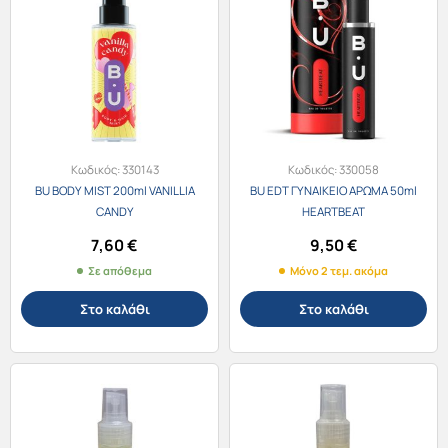
Κωδικός:
330143
Κωδικός:
330058
BU BODY MIST 200ml VANILLIA
BU EDT ΓΥΝΑΙΚΕΙΟ ΑΡΩΜΑ 50ml
CANDY
HEARTBEAT
7,60
€
9,50
€
Σε απόθεμα
Μόνο 2 τεμ. ακόμα
Στο καλάθι
Στο καλάθι