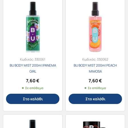
Κωδικός:
330061
Κωδικός:
330062
BU BODY MIST 200ml IPANEMA
BU BODY MIST 200ml PEACH
GIRL
MIMOSA
7,60
€
7,60
€
Σε απόθεμα
Σε απόθεμα
Στο καλάθι
Στο καλάθι