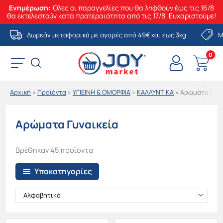
Ενημέρωση:
Όλες οι παραγγελίες που θα ληφθούν έως τις 16/8
θα εκτελεστούν κατά προτεραιότητα από τις 17/8. Ευχαριστούμε!
Μετάβαση
Δωρεάν μεταφορικά με αγορές από 49€ και έως 3kg
Μ
στο
περιεχόμενο
Αρχική
»
Προϊόντα
»
ΥΓΙΕΙΝΗ & ΟΜΟΡΦΙΑ
»
ΚΑΛΛΥΝΤΙΚΑ
»
Αρώματα Γυνα
Αρώματα Γυναικεία
Βρέθηκαν 45 προϊόντα
Υποκατηγορίες