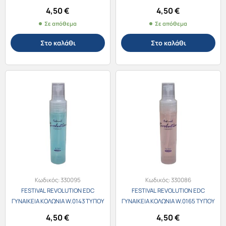
Jean Paul Gaultier Classique 30ml
Dior J’Adore 30ml
4,50
€
4,50
€
Σε απόθεμα
Σε απόθεμα
Στο καλάθι
Στο καλάθι
Κωδικός:
330095
Κωδικός:
330086
FESTIVAL REVOLUTION EDC
FESTIVAL REVOLUTION EDC
ΓΥΝΑΙΚΕΙΑ ΚΟΛΩΝΙΑ W.0143 ΤΥΠΟΥ
ΓΥΝΑΙΚΕΙΑ ΚΟΛΩΝΙΑ W.0165 ΤΥΠΟΥ
Dolce & Gabbana Light Blue 30ml
Moschino 30ml
4,50
€
4,50
€