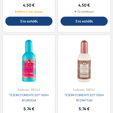
Lancome La Vie Est Belle Iris
Burberry Goddess 30ml
4,50
€
4,50
€
Absolu 30ml
Μόνο 2 τεμ. ακόμα
Σε απόθεμα
Στο καλάθι
Στο καλάθι
Κωδικός:
330142
Κωδικός:
330141
TESORI D’ORIENTE EDT 100ml
TESORI D’ORIENTE EDT 100ml
AYURVEDA
BYZANTIUM
5,74
€
5,74
€