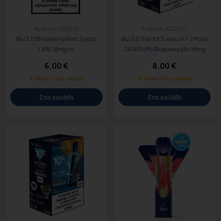
Κωδικός:
623025
Κωδικός:
622052
Blu 2.0 Strawberry Mint 2 pods
Blu 2.0 Trial Kit Συσκευή + 2 Pods
1.6% 18mg/ml
2600 Puffs Blueberry Mix 18mg
1.6%
6,00
€
8,00
€
Μόνο 2 τεμ. ακόμα
Μόνο 1 τεμ. ακόμα
Στο καλάθι
Στο καλάθι