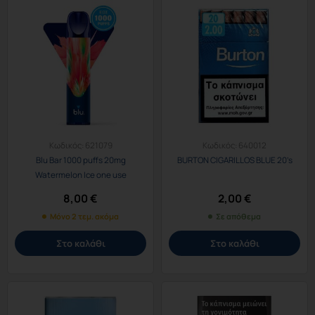
Κωδικός:
621079
Κωδικός:
640012
Blu Bar 1000 puffs 20mg
BURTON CIGARILLOS BLUE 20’s
Watermelon Ice one use
8,00
€
2,00
€
Μόνο 2 τεμ. ακόμα
Σε απόθεμα
Στο καλάθι
Στο καλάθι