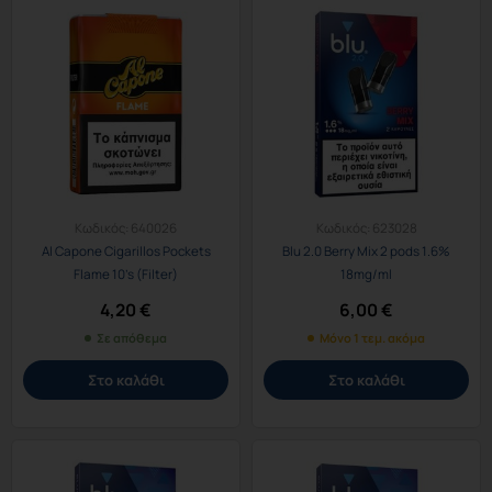
Κωδικός:
640026
Κωδικός:
623028
Al Capone Cigarillos Pockets
Blu 2.0 Berry Mix 2 pods 1.6%
Flame 10’s (Filter)
18mg/ml
4,20
€
6,00
€
Σε απόθεμα
Μόνο 1 τεμ. ακόμα
Στο καλάθι
Στο καλάθι