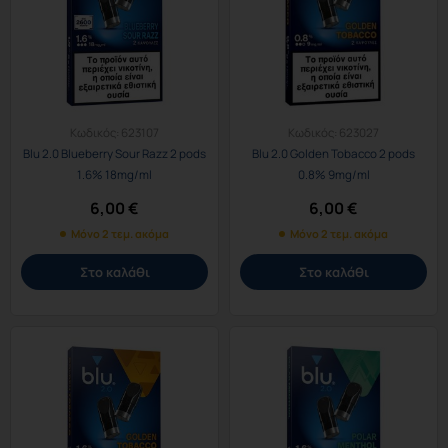
Κωδικός:
623107
Κωδικός:
623027
Blu 2.0 Blueberry Sour Razz 2 pods
Blu 2.0 Golden Tobacco 2 pods
1.6% 18mg/ml
0.8% 9mg/ml
6,00
€
6,00
€
Μόνο 2 τεμ. ακόμα
Μόνο 2 τεμ. ακόμα
Στο καλάθι
Στο καλάθι