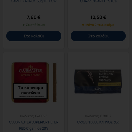
CAMEL ΚΑΠΝΟΣ 30g YELLOW
CHAZZ CIGARILLOS 10’s
7,60
€
12,50
€
Σε απόθεμα
Μόνο 2 τεμ. ακόμα
Στο καλάθι
Στο καλάθι
Κωδικός:
640025
Κωδικός:
638017
CLUBMASTER SUPERIOR FILTER
CRAVEN BLUE ΚΑΠΝΟΣ 30g
RED Cigarillos 20’s