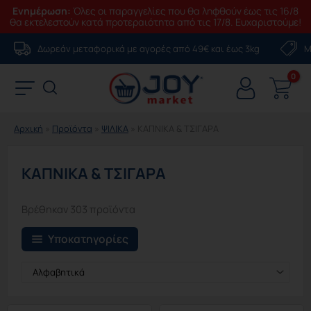
Ενημέρωση:
Όλες οι παραγγελίες που θα ληφθούν έως τις 16/8
θα εκτελεστούν κατά προτεραιότητα από τις 17/8. Ευχαριστούμε!
Μετάβαση
Δωρεάν μεταφορικά με αγορές από 49€ και έως 3kg
Μ
στο
περιεχόμενο
Αρχική
»
Προϊόντα
»
ΨΙΛΙΚΑ
»
ΚΑΠΝΙΚΑ & ΤΣΙΓΑΡΑ
ΚΑΠΝΙΚΑ & ΤΣΙΓΑΡΑ
Βρέθηκαν 303 προϊόντα
Υποκατηγορίες