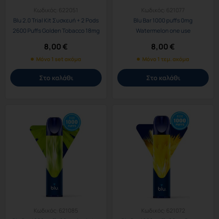
Κωδικός:
622051
Κωδικός:
621077
Blu 2.0 Trial Kit Συσκευή + 2 Pods
Blu Bar 1000 puffs 0mg
2600 Puffs Golden Tobacco 18mg
Watermelon one use
1.6%
8,00
€
8,00
€
Μόνο 1 set ακόμα
Μόνο 1 τεμ. ακόμα
Στο καλάθι
Στο καλάθι
Κωδικός:
621085
Κωδικός:
621072