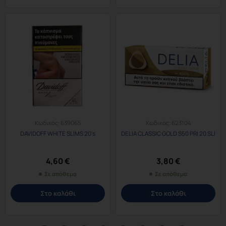
Κωδικός:
639065
Κωδικός:
623104
DAVIDOFF WHITE SLIMS 20’s
DELIA CLASSIC GOLD S50 PRI 20 SLI
4,60
€
3,80
€
Σε απόθεμα
Σε απόθεμα
Στο καλάθι
Στο καλάθι