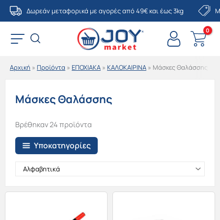
Μετάβαση
Δωρεάν μεταφορικά με αγορές από 49€ και έως 3kg
Μ
στο
περιεχόμενο
Αρχική
»
Προϊόντα
»
ΕΠΟΧΙΑΚΑ
»
ΚΑΛΟΚΑΙΡΙΝΑ
»
Μάσκες Θαλάσσης
Μάσκες Θαλάσσης
Βρέθηκαν 24 προϊόντα
Υποκατηγορίες