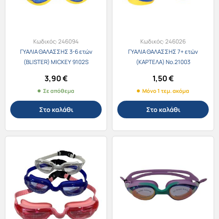
Κωδικός:
246094
Κωδικός:
246026
ΓΥΑΛΙΑ ΘΑΛΑΣΣΗΣ 3-6 ετών
ΓΥΑΛΙΑ ΘΑΛΑΣΣΗΣ 7+ ετών
(BLISTER) MICKEY 9102S
(ΚΑΡΤΕΛΑ) Νο.21003
3,90
€
1,50
€
Σε απόθεμα
Μόνο 1 τεμ. ακόμα
Στο καλάθι
Στο καλάθι