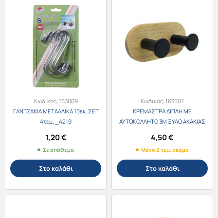
Κωδικός:
163009
Κωδικός:
163007
ΓΑΝΤΖΑΚΙΑ ΜΕΤΑΛΛΙΚΑ 10εκ. ΣΕΤ
ΚΡΕΜΑΣΤΡΑ ΔΙΠΛΗ ΜΕ
4τεμ. _4219
ΑΥΤΟΚΟΛΛΗΤΟ 3M ΞΥΛΟ ΑΚΑΚΙΑΣ
9×4,5×3,6εκ. 824892
1,20
€
4,50
€
Σε απόθεμα
Μόνο 2 τεμ. ακόμα
Στο καλάθι
Στο καλάθι