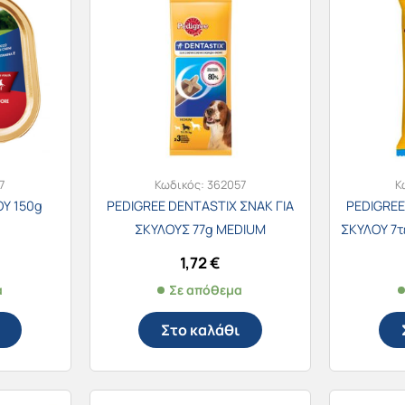
7
Κωδικός:
362057
Κ
ΟΥ 150g
PEDIGREE DENTASTIX ΣΝΑΚ ΓΙΑ
PEDIGREE
ΣΚΥΛΟΥΣ 77g MEDIUM
ΣΚΥΛΟΥ 7τ
1,72
€
α
Σε απόθεμα
Στο καλάθι