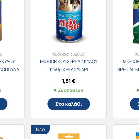
9
Κωδικός:
362060
Κ
ΣΚΥΛΟΥ
MIGLIOR ΚΟΝΣΕΡΒΑ ΣΚΥΛΟΥ
MIGLIO
ΑΛΟΠΟΥΛΑ
1250g ΚΡΕΑΣ/ΨΑΡΙ
SPECIAL 
1,81
€
α
Σε απόθεμα
Στο καλάθι
Νέο