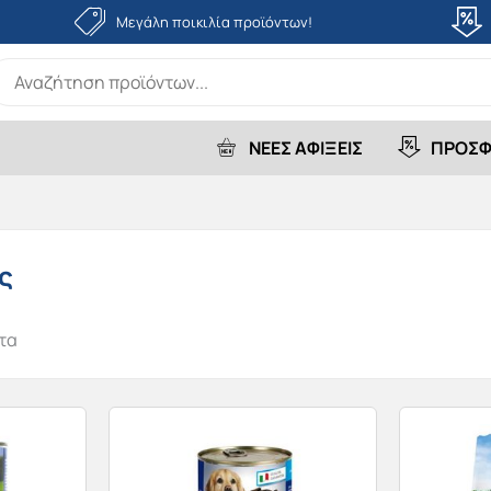
Μεγάλη ποικιλία προϊόντων!
earch
r:
ΝΕΕΣ ΑΦΙΞΕΙΣ
ΠΡΟΣΦ
ς
τα