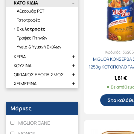
ΚΑΤΟΙΚΙΔΙΑ
Αξεσουάρ PET
Γατοτροφές
Σκυλοτροφές
Τροφές Πτηνών
Υγεία & Υγιεινή Σκύλων
Κωδικός:
36205
ΚΕΡΙΑ
MIGLIOR ΚΟΝΣΕΡΒΑ 
ΚΟΥΖΙΝΑ
1250g ΚΟΤΟΠΟΥΛΟ Γ
ΟΙΚΙΑΚΟΣ ΕΞΟΠΛΙΣΜΟΣ
1,81
€
ΧΕΙΜΕΡΙΝΑ
Σε απόθεμ
Στο καλάθι
Μάρκες
MIGLIOR CANE
MONGE