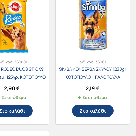
ωδικός:
362081
Κωδικός:
362011
 RODEO DUOS STICKS
SIMBA ΚΟΝΣΕΡΒΑ ΣΚΥΛΟΥ 1230gr
εμ. 123γρ. ΚΟΤΟΠΟΥΛΟ
ΚΟΤΟΠΟΥΛΟ – ΓΑΛΟΠΟΥΛΑ
& ΜΠΕΙΚΟΝ
2,90
€
2,19
€
Σε απόθεμα
Σε απόθεμα
Στο καλάθι
Στο καλάθι