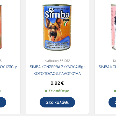
5
Κωδικός:
361012
Κ
ΟΥ 1230gr
SIMBA ΚΟΝΣΕΡΒΑ ΣΚΥΛΟΥ 415gr
SIMBA ΚΟ
ΚΟΤΟΠΟΥΛΟ & ΓΑΛΟΠΟΥΛΑ
0,92
€
α
Σε απόθεμα
Στο καλάθι