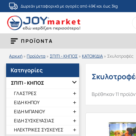
Μετάβαση
Δωρεάν μεταφορικά με αγορές από 49€ και έως 3kg
στο
S
περιεχόμενο
fo
ΠΡΟΪΟΝΤΑ
Αρχική
»
Προϊόντα
»
ΣΠΙΤΙ - ΚΗΠΟΣ
»
ΚΑΤΟΙΚΙΔΙΑ
»
Σκυλοτροφές
Κατηγορίες
Σκυλοτροφέ
ΣΠΙΤΙ - ΚΗΠΟΣ
ΓΛΑΣΤΡΕΣ
Βρέθηκαν 11 προϊόν
ΕΙΔΗ ΚΗΠΟΥ
ΕΙΔΗ ΜΠΑΝΙΟΥ
ΕΙΔΗ ΣΥΣΚΕΥΑΣΙΑΣ
ΗΛΕΚΤΡΙΚΕΣ ΣΥΣΚΕΥΕΣ