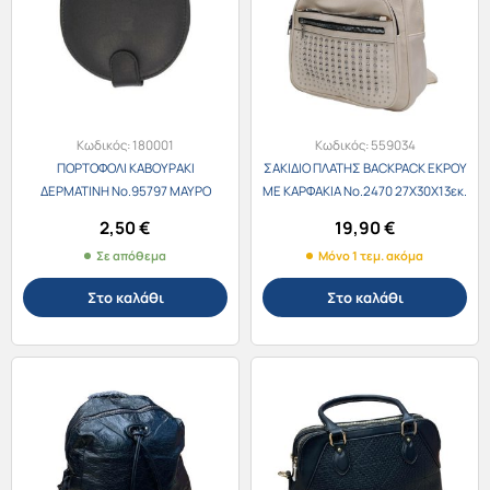
Κωδικός:
180001
Κωδικός:
559034
ΠΟΡΤΟΦΟΛΙ ΚΑΒΟΥΡΑΚΙ
ΣΑΚΙΔΙΟ ΠΛΑΤΗΣ BACKPACK ΕΚΡΟΥ
ΔΕΡΜΑΤΙΝΗ Νο.95797 ΜΑΥΡΟ
ΜΕ ΚΑΡΦΑΚΙΑ No.2470 27Χ30Χ13εκ.
2,50
€
19,90
€
Σε απόθεμα
Μόνο 1 τεμ. ακόμα
Στο καλάθι
Στο καλάθι