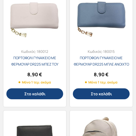
Κωδικός:
180012
Κωδικός:
180015
ΠΟΡΤΟΦΟΛΙ ΓΥΝΑΙΚΕΙΟ ΜΕ
ΠΟΡΤΟΦΟΛΙ ΓΥΝΑΙΚΕΙΟ ΜΕ
ΦΕΡΜΟΥΑΡ DR225 ΜΠΕΖ ΤΟΥ
ΦΕΡΜΟΥΑΡ DR225 ΜΠΛΕ ΑΝΟΙΧΤΟ
ΠΑΓΟΥ 19X10X3εκ.
19Χ10Χ3εκ.
8,90
€
8,90
€
Μόνο 1 τεμ. ακόμα
Μόνο 1 τεμ. ακόμα
Στο καλάθι
Στο καλάθι