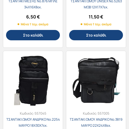
ΤΣΑΝΤΑΚΙ ΜΕΣΗΣ Νο.876 ΜΠΛΕ
ΤΣΑΝΤΑΚΙ ΩΜΟΥ UNISEX Νο.5263
34Χ16Χ8εκ.
ΜΩΒ 12Χ17Χ7εκ.
6,50
€
11,50
€
Μόνο 1 τεμ. ακόμα
Μόνο 1 τεμ. ακόμα
Στο καλάθι
Στο καλάθι
Κωδικός:
557045
Κωδικός:
557005
ΤΣΑΝΤΑΚΙ ΩΜΟΥ ΑΝΔΡΙΚΟ Νο.2254
ΤΣΑΝΤΑΚΙ ΩΜΟΥ ΑΝΔΡΙΚΟ Νο.3819
ΜΑΥΡΟ 18Χ30Χ7εκ.
ΜΑΥΡΟ 22Χ24Χ8εκ.