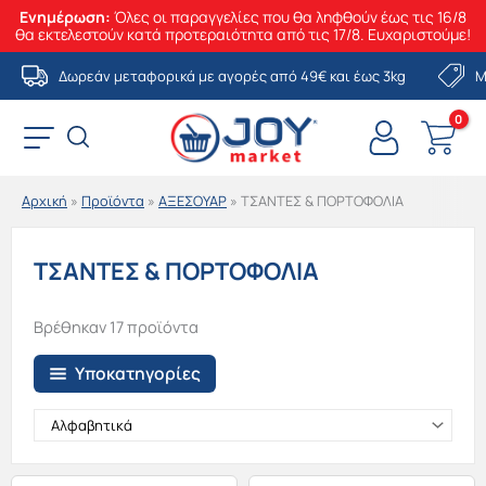
Ενημέρωση:
Όλες οι παραγγελίες που θα ληφθούν έως τις 16/8
θα εκτελεστούν κατά προτεραιότητα από τις 17/8. Ευχαριστούμε!
Μετάβαση
Δωρεάν μεταφορικά με αγορές από 49€ και έως 3kg
Μ
στο
περιεχόμενο
Αρχική
»
Προϊόντα
»
ΑΞΕΣΟΥΑΡ
»
ΤΣΑΝΤΕΣ & ΠΟΡΤΟΦΟΛΙΑ
ΤΣΑΝΤΕΣ & ΠΟΡΤΟΦΟΛΙΑ
Βρέθηκαν 17 προϊόντα
Υποκατηγορίες