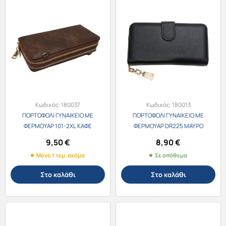
Κωδικός:
180037
Κωδικός:
180013
ΠΟΡΤΟΦΟΛΙ ΓΥΝΑΙΚΕΙΟ ΜΕ
ΠΟΡΤΟΦΟΛΙ ΓΥΝΑΙΚΕΙΟ ΜΕ
ΦΕΡΜΟΥΑΡ 101-2XL ΚΑΦΕ
ΦΕΡΜΟΥΑΡ DR225 ΜΑΥΡΟ
10Χ20Χ4εκ.
19Χ10Χ3εκ.
9,50
€
8,90
€
Μόνο 1 τεμ. ακόμα
Σε απόθεμα
Στο καλάθι
Στο καλάθι