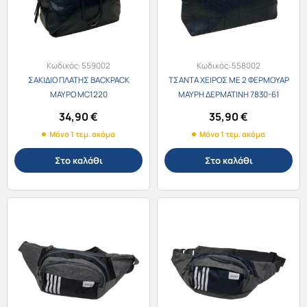
Κωδικός:
559002
Κωδικός:
558002
ΣΑΚΙΔΙΟ ΠΛΑΤΗΣ BACKPACK
ΤΣΑΝΤΑ ΧΕΙΡΟΣ ΜΕ 2 ΦΕΡΜΟΥΑΡ
ΜΑΥΡΟ MC1220
ΜΑΥΡΗ ΔΕΡΜΑΤΙΝΗ 7830-61
34,90
€
35,90
€
Μόνο 1 τεμ. ακόμα
Μόνο 1 τεμ. ακόμα
Στο καλάθι
Στο καλάθι