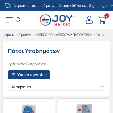
Μετάβαση
Δωρεάν μεταφορικά με αγορές από 49€ και έως 3kg
Μ
στο
περιεχόμενο
Αρχική
»
Προϊόντα
»
ΑΞΕΣΟΥΑΡ
»
ΑΞΕΣΟΥΑΡ ΠΑΠΟΥΤΣΙΩΝ
»
Πάτοι Υπο
Πάτοι Υποδημάτων
Βρέθηκαν 13 προϊόντα
Υποκατηγορίες