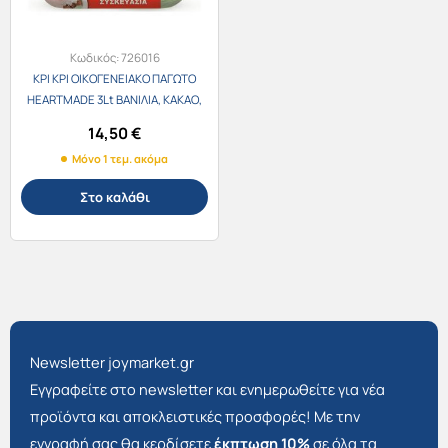
Κωδικός:
726016
ΚΡΙ ΚΡΙ ΟΙΚΟΓΕΝΕΙΑΚΟ ΠΑΓΩΤΟ
HEARTMADE 3Lt ΒΑNΙΛΙΑ, ΚΑKΑΟ,
ΦΡΑΟΥΛΑ & ΦΥΣΤΙΚΙ
14,50
€
Μόνο 1 τεμ. ακόμα
Στο καλάθι
Newsletter joymarket.gr
Εγγραφείτε στο newsletter και ενημερωθείτε για νέα
προϊόντα και αποκλειστικές προσφορές! Με την
εγγραφή σας θα κερδίσετε
έκπτωση 10%
σε όλα τα