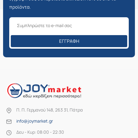
προϊόντα.
ΕΓΓΡΑΦΉ
Π. Π. Γερμανού 148, 263 31, Πάτρα
info@joymarket.gr
Δευ - Κυρ: 08:00 - 22:30