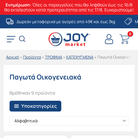
Ενημέρωση:
Όλες οι παραγγελίες που θα ληφθούν έως τις 16/8
θα εκτελεστούν κατά προτεραιότητα από τις 17/8. Ευχαριστούμε!
Μετάβαση
Δωρεάν μεταφορικά με αγορές από 49€ και έως 3kg
Μ
στο
περιεχόμενο
Αρχική
»
Προϊόντα
»
ΤΡΟΦΙΜΑ
»
ΚΑΤΕΨΥΓΜΕΝΑ
»
Παγωτά Οικογενειακά
Παγωτά Οικογενειακά
Βρέθηκαν 9 προϊόντα
Υποκατηγορίες