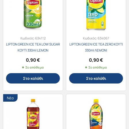
Κωδικός:
634112
Κωδικός:
634067
LIPTON GREEN ICE TEA LOW SUGAR
LIPTON GREEN ICE TEA ZERO ΚΟΥΤΙ
ΚΟΥΤΙ 330ml LEMON
330ml ΛΕΜΟΝΙ
0,90
€
0,90
€
Σε απόθεμα
Σε απόθεμα
Στο καλάθι
Στο καλάθι
Νέο