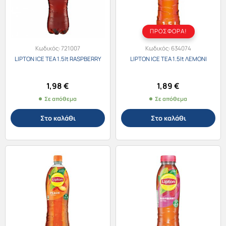
ΠΡΟΣΦΟΡΑ!
Κωδικός:
721007
Κωδικός:
634074
LIPTON ICE TEA 1.5lt RASPBERRY
LIPTON ICE TEA 1.5lt ΛΕΜΟΝΙ
1,98
€
1,89
€
Σε απόθεμα
Σε απόθεμα
Στο καλάθι
Στο καλάθι