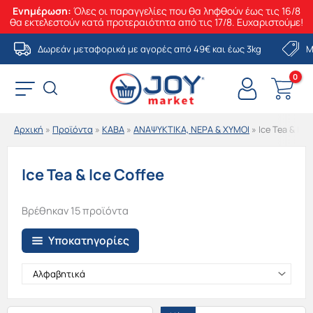
Ενημέρωση:
Όλες οι παραγγελίες που θα ληφθούν έως τις 16/8
θα εκτελεστούν κατά προτεραιότητα από τις 17/8. Ευχαριστούμε!
Μετάβαση
Δωρεάν μεταφορικά με αγορές από 49€ και έως 3kg
Μ
στο
περιεχόμενο
Αρχική
»
Προϊόντα
»
ΚΑΒΑ
»
ΑΝΑΨΥΚΤΙΚΑ, ΝΕΡΑ & ΧΥΜΟΙ
»
Ice Tea & Ice
Ice Tea & Ice Coffee
Βρέθηκαν 15 προϊόντα
Υποκατηγορίες