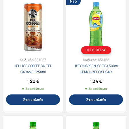
Νέο
ΠΡΟΣΦΟΡΑ!
Κωδικός:
657057
Κωδικός:
634122
HELL ICE COFFEE SALTED
LIPTON GREEN ICE TEA 500ml
CARAMEL 250ml
LEMON ZERO SUGAR
1,20
€
1,34
€
Σε απόθεμα
Σε απόθεμα
Στο καλάθι
Στο καλάθι