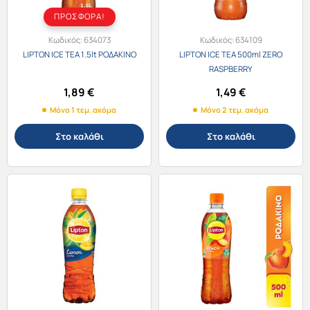
ΠΡΟΣΦΟΡΑ!
Κωδικός:
634073
Κωδικός:
634109
LIPTON ICE TEA 1.5lt ΡΟΔΑΚΙΝΟ
LIPTON ICE TEA 500ml ZERO
RASPBERRY
1,89
€
1,49
€
Μόνο 1 τεμ. ακόμα
Μόνο 2 τεμ. ακόμα
Στο καλάθι
Στο καλάθι