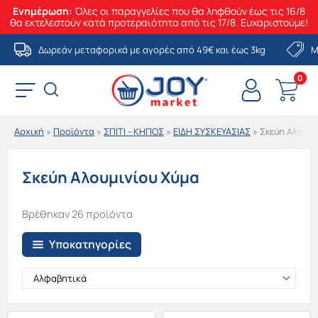
Ενημέρωση:
Όλες οι παραγγελίες που θα ληφθούν έως τις 16/8
θα εκτελεστούν κατά προτεραιότητα από τις 17/8. Ευχαριστούμε!
Μετάβαση
Δωρεάν μεταφορικά με αγορές από 49€ και έως 3kg
Μ
στο
περιεχόμενο
Αρχική
»
Προϊόντα
»
ΣΠΙΤΙ - ΚΗΠΟΣ
»
ΕΙΔΗ ΣΥΣΚΕΥΑΣΙΑΣ
»
Σκεύη Αλουμι
Σκεύη Αλουμινίου Χύμα
Βρέθηκαν 26 προϊόντα
Υποκατηγορίες