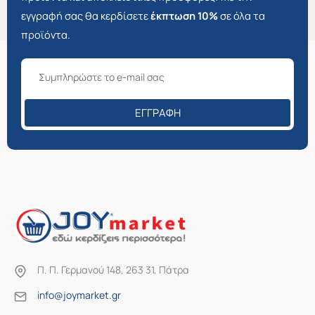
εγγραφή σας θα κερδίσετε
έκπτωση 10%
σε όλα τα
προϊόντα.
ΕΓΓΡΑΦΉ
Π. Π. Γερμανού 148, 263 31, Πάτρα
info@joymarket.gr