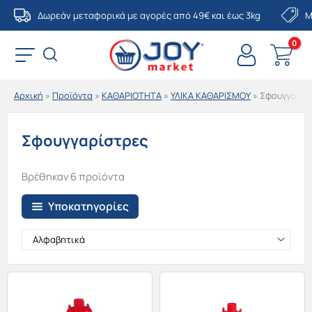
Μετάβαση
Δωρεάν μεταφορικά με αγορές από 49€ και έως 3kg
Μ
στο
περιεχόμενο
Αρχική
»
Προϊόντα
»
ΚΑΘΑΡΙΟΤΗΤΑ
»
ΥΛΙΚΑ ΚΑΘΑΡΙΣΜΟΥ
»
Σφουγγαρίσ
Σφουγγαρίστρες
Βρέθηκαν 6 προϊόντα
Υποκατηγορίες