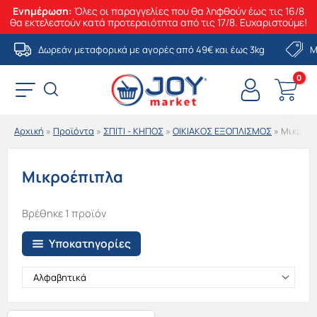
Ενημέρωση:
Όλες οι παραγγελίες που θα ληφθούν έως τις 16/8
θα εκτελεστούν κατά προτεραιότητα από τις 17/8. Ευχαριστούμε!
Μετάβαση
Δωρεάν μεταφορικά με αγορές από 49€ και έως 3kg
Μ
στο
περιεχόμενο
Αρχική
»
Προϊόντα
»
ΣΠΙΤΙ - ΚΗΠΟΣ
»
ΟΙΚΙΑΚΟΣ ΕΞΟΠΛΙΣΜΟΣ
»
Μικροέπ
Μικροέπιπλα
Βρέθηκε 1 προϊόν
Υποκατηγορίες