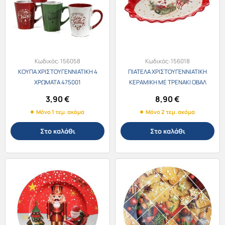
Κωδικός:
156058
Κωδικός:
156018
ΚΟΥΠΑ ΧΡΙΣΤΟΥΓΕΝΝΙΑΤΙΚΗ 4
ΠΙΑΤΕΛΑ ΧΡΙΣΤΟΥΓΕΝΝΙΑΤΙΚΗ
ΧΡΩΜΑΤΑ 475001
ΚΕΡΑΜΙΚΗ ΜΕ ΤΡΕΝΑΚΙ ΟΒΑΛ
23×12εκ. 78257
3,90
€
8,90
€
Μόνο 1 τεμ. ακόμα
Μόνο 2 τεμ. ακόμα
Στο καλάθι
Στο καλάθι