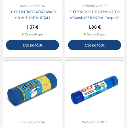
Κωδικός:
368114
Κωδικός:
473009
CHIOS ΓΑΝΤΙΑ ΕΡΓΑΣΙΑΣ ΜΑΥΡΑ
ELEF ΣΑΚΟΥΛΕΣ ΑΠΟΡΡΙΜΜΑΤΩΝ
ΥΨΗΛΗΣ ΑΝΤΟΧΗΣ (XL)
ΑΡΩΜΑΤΙΚΕΣ 52×75εκ. 10τεμ. ΜΕ
ΚΟΡΔΟΝΙ + ΔΩΡΟ ΜΙΝΙ ΣΑΚΟΥΛΕΣ
1,37
€
1,88
€
10τεμ.
Σε απόθεμα
Σε απόθεμα
Στο καλάθι
Στο καλάθι
Κωδικός:
473014
Κωδικός:
473013