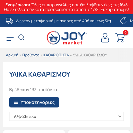
Ενημέρωση:
Όλες οι παραγγελίες που θα ληφθούν έως τις 16/8
θα εκτελεστούν κατά προτεραιότητα από τις 17/8. Ευχαριστούμε!
Μετάβαση
Δωρεάν μεταφορικά με αγορές από 49€ και έως 3kg
Μ
στο
περιεχόμενο
Αρχική
»
Προϊόντα
»
ΚΑΘΑΡΙΟΤΗΤΑ
»
ΥΛΙΚΑ ΚΑΘΑΡΙΣΜΟΥ
ΥΛΙΚΑ ΚΑΘΑΡΙΣΜΟΥ
Βρέθηκαν 133 προϊόντα
Υποκατηγορίες