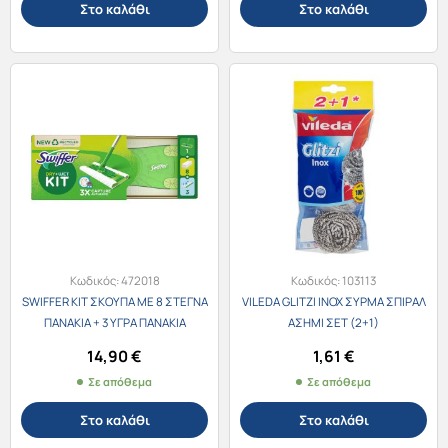
Στο καλάθι
Στο καλάθι
Κωδικός:
472018
Κωδικός:
103113
SWIFFER KIT ΣΚΟΥΠΑ ΜΕ 8 ΣΤΕΓΝΑ
VILEDA GLITZI INOX ΣΥΡΜΑ ΣΠΙΡΑΛ
ΠΑΝΑΚΙΑ + 3 ΥΓΡΑ ΠΑΝΑΚΙΑ
ΑΣΗΜΙ ΣΕΤ (2+1)
14,90
€
1,61
€
Σε απόθεμα
Σε απόθεμα
Στο καλάθι
Στο καλάθι