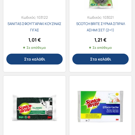
Κωδικός:
103122
Κωδικός:
103021
SANITAS ΣΦΟΥΓΓΑΡAKI ΚΟΥΖΙΝΑΣ
SCOTCH BRITE ΣΥΡΜΑ ΣΠΙΡΑΛ
ΓΙΓΑΣ
ΑΣΗΜΙ ΣΕΤ (2+1)
1,01
€
1,21
€
Σε απόθεμα
Σε απόθεμα
Στο καλάθι
Στο καλάθι