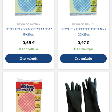
Κωδικός:
472024
Κωδικός:
103075
BITOS-TEX ΣΠΟΓΓΟΠΕΤΣΕΤΑ No.1 *
BITOS-TEX ΣΠΟΓΓΟΠΕΤΣΕΤΑ No.2
15×20εκ.
* 20Χ25εκ.
0,69
€
0,97
€
Σε απόθεμα
Σε απόθεμα
Στο καλάθι
Στο καλάθι