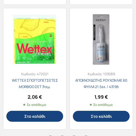
Κωδικός:
472021
Κωδικός:
103089
WETTEX ΣΠΟΓΓΟΠΕΤΣΕΤΕΣ
ΑΠΟΧΝΟΥΔΩΤΗΣ ΡΟΥΧΩΝ ΜΕ 60
MORBIDO ΣΕΤ 3τεμ.
ΦΥΛΛΑ 21.5εκ. / 43196
2,06
€
1,99
€
Σε απόθεμα
Σε απόθεμα
Στο καλάθι
Στο καλάθι