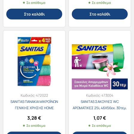
Σε απόθεμα
Σε απόθεμα
Στο καλάθι
Στο καλάθι
Κωδικός:
472022
Κωδικός:
473004
SANITAS ΠΑΝAΚΙΑ ΜΙΚΡΟΪΝΩΝ
SANITAS ΣΑΚΟΥΛΕΣ WC
ΓΕΝΙΚΗΣ ΧΡΗΣΗΣ HOME
ΑΡΩΜΑΤΙΚΕΣ 25L 46Χ56εκ. 30τεμ.
COLLECTION ΣΕΤ 4τεμ.
MIX ΧΡΩΜΑΤΑ
3,28
€
1,07
€
Σε απόθεμα
Σε απόθεμα