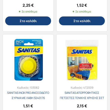
20τεμ. 30lt.
2,25
€
1,52
€
Σε απόθεμα
Σε απόθεμα
Στο καλάθι
Στο καλάθι
Κωδικός:
103082
Κωδικός:
472009
SANITAS INOX PRO ΑΝΟΞΟΙΔΩΤΟ
SANITAS ΑΠΟΡΡΟΦΗΤΙΚΕΣ
ΣΥΡΜΑ ΜΕ ΛΑΒΗ 3240176
ΠΕΤΣΕΤΕΣ ΓΕΝΙΚΗΣ ΧΡΗΣΗΣ ΣΕΤ
3τεμ.
1,51
€
2,15
€