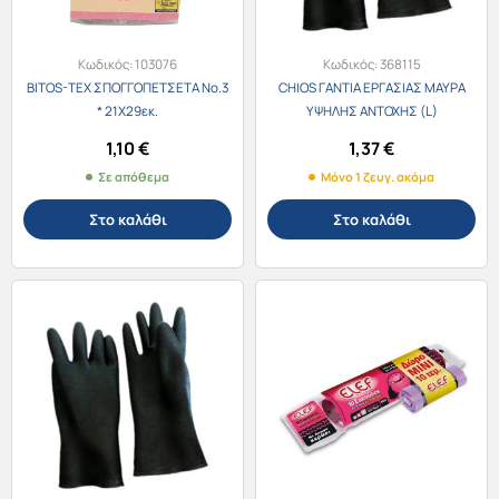
Κωδικός:
103076
Κωδικός:
368115
BITOS-TEX ΣΠΟΓΓΟΠΕΤΣΕΤΑ No.3
CHIOS ΓΑΝΤΙΑ ΕΡΓΑΣΙΑΣ ΜΑΥΡΑ
* 21Χ29εκ.
ΥΨΗΛΗΣ ΑΝΤΟΧΗΣ (L)
1,10
€
1,37
€
Σε απόθεμα
Μόνο 1 ζευγ. ακόμα
Στο καλάθι
Στο καλάθι