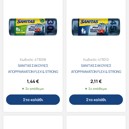
Κωδικός:
473008
Κωδικός:
473012
SANITAS ΣΑΚΟΥΛΕΣ
SANITAS ΣΑΚΟΥΛΕΣ
ΑΠΟΡΡΙΜΜΑΤΩΝ FLEX & STRONG
ΑΠΟΡΡΙΜΜΑΤΩΝ FLEX & STRONG
30L 50Χ55εκ. 10τεμ.
45L 52Χ75εκ. 10τεμ.
1,44
€
2,11
€
Σε απόθεμα
Σε απόθεμα
Στο καλάθι
Στο καλάθι