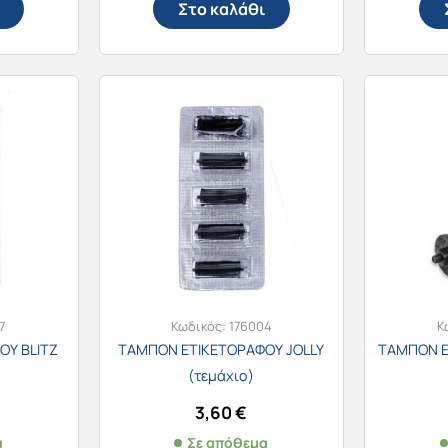
Στο καλάθι
7
Κωδικός:
176004
Κ
ΟΥ BLITZ
ΤΑΜΠΟΝ ΕΤΙΚΕΤΟΡΑΦΟΥ JOLLY
ΤΑΜΠΟΝ Ε
(τεμάχιο)
3,60
€
α
Σε απόθεμα