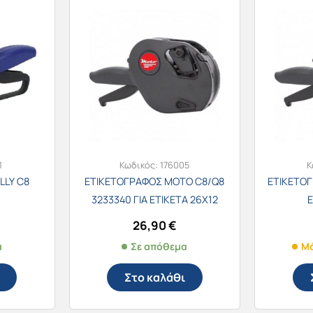
1
Κωδικός:
176005
Κ
LLY C8
ΕΤΙΚΕΤΟΓΡΑΦΟΣ MOTO C8/Q8
ΕΤΙΚΕΤΟΓ
3233340 ΓΙΑ ΕΤΙΚΕΤΑ 26Χ12
Ε
26,90
€
α
Σε απόθεμα
Μό
Στο καλάθι