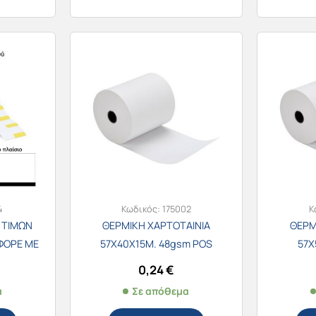
4
Κωδικός:
175002
Κ
 ΤΙΜΩΝ
ΘΕΡΜΙΚΗ ΧΑΡΤΟΤΑΙΝΙΑ
ΘΕΡΜ
ΦΟΡΕ ΜΕ
57Χ40Χ15Μ. 48gsm POS
57Χ
 ΔΕΞΙΑ
0,24
€
α
Σε απόθεμα