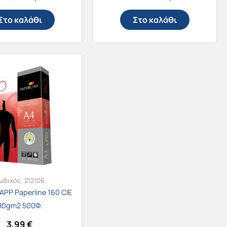
Στο καλάθι
Στο καλάθι
ωδικός:
212106
APP Paperline 160 CIE
80gm2 500Φ.
3,99
€