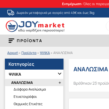
Ενημέρωση:
Όλες οι παραγγε
Μετάβαση
Δωρεάν μεταφορικά με αγορές από 49€ και έως 3kg
στο
S
περιεχόμενο
fo
ΠΡΟΪΟΝΤΑ
Αρχική
»
Προϊόντα
»
ΨΙΛΙΚΑ
»
ΑΝΑΛΩΣΙΜΑ
Κατηγορίες
ΑΝΑΛΩΣΙΜΑ
ΨΙΛΙΚΑ
ΑΝΑΛΩΣΙΜΑ
Βρέθηκαν 23 προϊό
Διάφορα Αναλώσιμα
Ετικετογράφοι
Θερμικές Ετικέτες