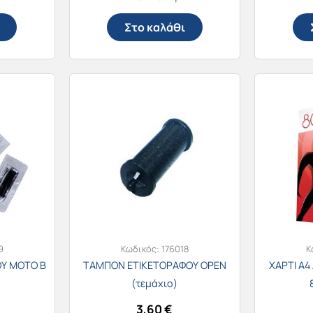
Στο καλάθι
9
Κωδικός:
176018
Κ
Υ MOTO B
ΤΑΜΠΟΝ ΕΤΙΚΕΤΟΡΑΦΟΥ OPEN
ΧΑΡΤΙ Α4 
(τεμάχιο)
3,60
€