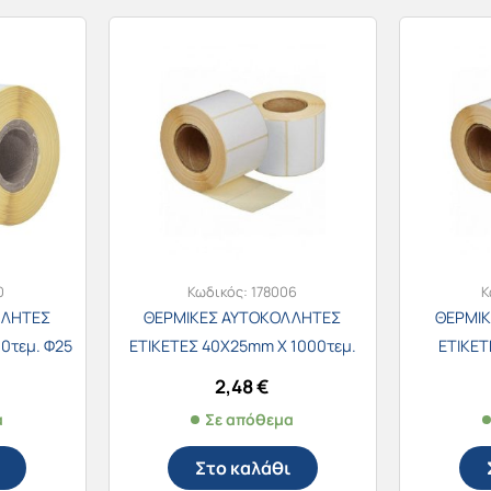
0
Κωδικός:
178006
Κ
ΛΛΗΤΕΣ
ΘΕΡΜΙΚΕΣ ΑΥΤΟΚΟΛΛΗΤΕΣ
ΘΕΡΜΙ
0τεμ. Φ25
ΕΤΙΚΕΤΕΣ 40Χ25mm Χ 1000τεμ.
ΕΤΙΚΕΤ
2,48
€
α
Σε απόθεμα
Στο καλάθι