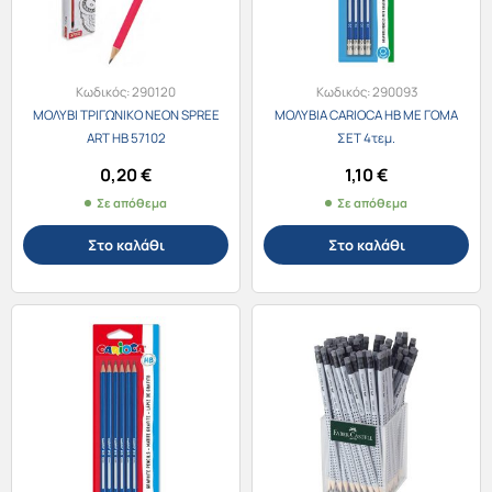
Κωδικός:
290120
Κωδικός:
290093
ΜΟΛΥΒΙ ΤΡΙΓΩΝΙΚΟ NEON SPREE
ΜΟΛΥΒΙΑ CARIOCA HB ΜΕ ΓΟΜΑ
ART HB 57102
ΣΕΤ 4τεμ.
0,20
€
1,10
€
Σε απόθεμα
Σε απόθεμα
Στο καλάθι
Στο καλάθι