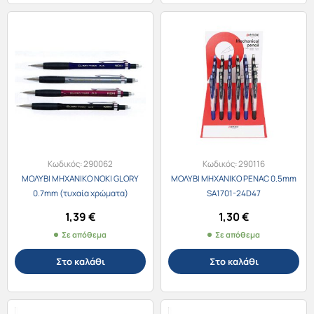
Κωδικός:
290062
Κωδικός:
290116
ΜΟΛΥΒΙ ΜΗΧΑΝΙΚΟ NOKI GLORY
ΜΟΛΥΒΙ ΜΗΧΑΝΙΚΟ ΡΕΝΑC 0.5mm
0.7mm (τυχαία χρώματα)
SA1701-24D47
1,39
€
1,30
€
Σε απόθεμα
Σε απόθεμα
Στο καλάθι
Στο καλάθι