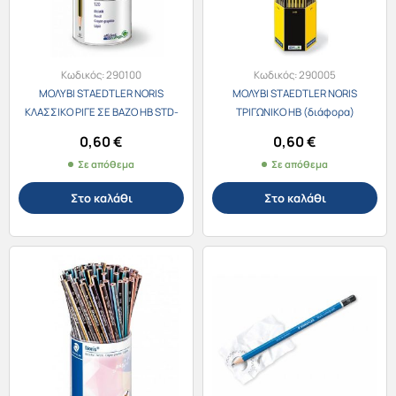
Κωδικός:
290100
Κωδικός:
290005
ΜΟΛΥΒΙ STAEDTLER NORIS
ΜΟΛΥΒΙ STAEDTLER NORIS
ΚΛΑΣΣΙΚΟ ΡΙΓΕ ΣΕ ΒΑΖΟ HB STD-
ΤΡΙΓΩΝΙKO HB (διάφορα)
120-2KP72
0,60
€
0,60
€
Σε απόθεμα
Σε απόθεμα
Στο καλάθι
Στο καλάθι