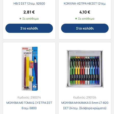
ΗΒ/2 ΣΕΤ 12τεμ. 92600
ΚΟΚΚΙΝΑ-ΑΣΠΡΑ ΗΒ ΣΕΤ 12τεμ.
92801
2,81
€
4,10
€
Σε απόθεμα
Σε απόθεμα
Στο καλάθι
Στο καλάθι
Κωδικός:
290074
Κωδικός:
290104
ΜΟΛΥΒΙΑ ΜΕ ΓΟΜΑ & ΞΥΣΤΡΑ ΣΕΤ
ΜΟΛΥΒΙΑ ΜΗΧΑΝΙΚΑ 0.5mm LT-820
6τεμ. 6800
ΣΕΤ 24τεμ. (διάφορα χρώματα)