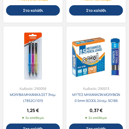
Στο καλάθι
Στο καλάθι
Κωδικός:
290056
Κωδικός:
290013
ΜΟΛΥΒΙΑ ΜΗΧΑΝΙΚΑ ΣΕΤ 3τεμ.
ΜΥΤΕΣ ΜΗΧΑΝΙΚΩΝ ΜΟΛΥΒΙΩΝ
LT852C/1015
0.5mm SCOOL 24τεμ. SC186
1,25
€
0,37
€
Σε απόθεμα
Σε απόθεμα
Στο καλάθι
Στο καλάθι