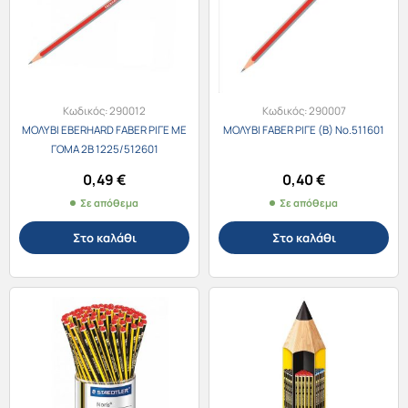
Κωδικός:
290012
Κωδικός:
290007
ΜΟΛΥΒΙ EBERHARD FABER ΡΙΓΕ ΜΕ
ΜΟΛΥΒΙ FABER ΡΙΓΕ (B) No.511601
ΓΟΜΑ 2Β 1225/512601
0,49
€
0,40
€
Σε απόθεμα
Σε απόθεμα
Στο καλάθι
Στο καλάθι