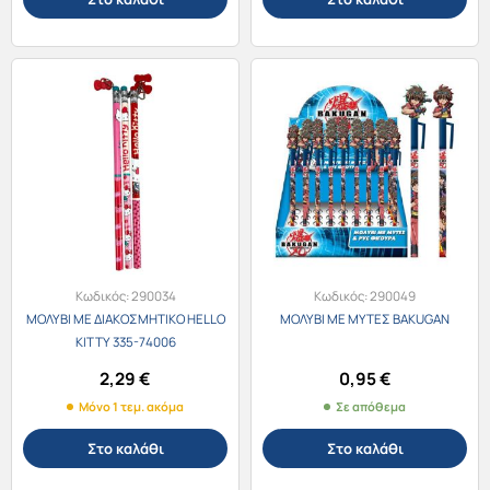
Κωδικός:
290034
Κωδικός:
290049
ΜΟΛΥΒΙ ΜΕ ΔΙΑΚΟΣΜΗΤΙΚΟ HELLO
ΜΟΛΥΒΙ ΜΕ ΜΥΤΕΣ BAKUGAN
KITTY 335-74006
2,29
€
0,95
€
Μόνο 1 τεμ. ακόμα
Σε απόθεμα
Στο καλάθι
Στο καλάθι