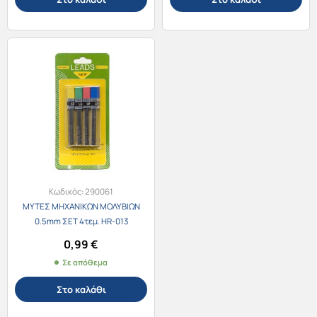
Κωδικός:
290061
ΜΥΤΕΣ ΜΗΧΑΝΙΚΩΝ ΜΟΛΥΒΙΩΝ
0.5mm ΣET 4τεμ. HR-013
0,99
€
Σε απόθεμα
Στο καλάθι