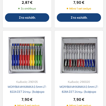
2,87
€
7,90
€
Σε απόθεμα
Μόνο 1 set ακόμα
Στο καλάθι
Στο καλάθι
Κωδικός:
290105
Κωδικός:
290020
ΜΟΛΥΒΙΑ ΜΗΧΑΝΙΚΑ 0.5mm LT-
ΜΟΛΥΒΙΑ ΜΗΧΑΝΙΚΑ 0.5mm LT-
822A ΣΕΤ 24τεμ. (διάφορα
828A ΣΕΤ 24τεμ. (διάφορα
χρώματα)
χρώματα)
7,90
€
7,90
€
Μόνο 2 set ακόμα
Μόνο 1 set ακόμα