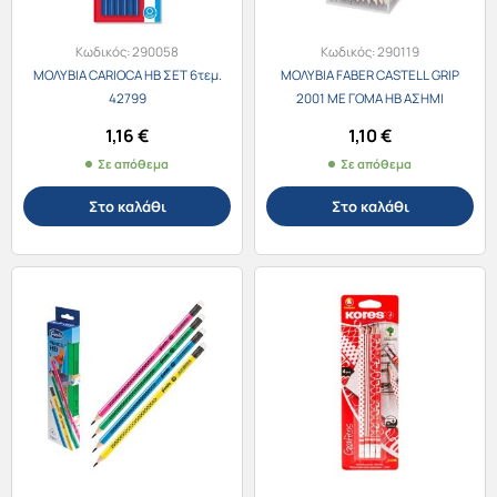
Κωδικός:
290058
Κωδικός:
290119
ΜΟΛΥΒΙΑ CARIOCA HB ΣΕΤ 6τεμ.
ΜΟΛΥΒΙΑ FABER CASTELL GRΙΡ
42799
2001 ΜΕ ΓΟΜΑ ΗΒ ΑΣΗΜΙ
1,16
€
1,10
€
Σε απόθεμα
Σε απόθεμα
Στο καλάθι
Στο καλάθι