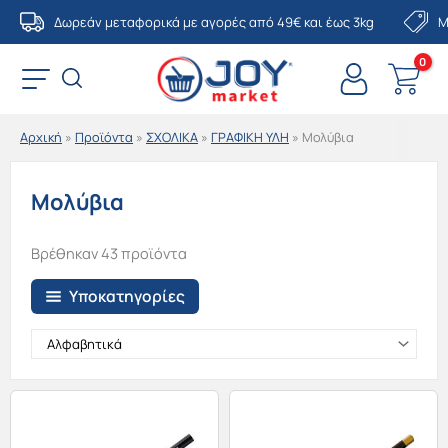
Μετάβαση
Δωρεάν μεταφορικά με αγορές από 49€ και έως 3kg
Μ
στο
περιεχόμενο
Αρχική
»
Προϊόντα
»
ΣΧΟΛΙΚΑ
»
ΓΡΑΦΙΚΗ ΥΛΗ
»
Μολύβια
Μολύβια
Βρέθηκαν 43 προϊόντα
Υποκατηγορίες