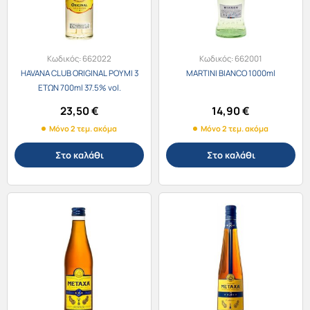
Κωδικός:
662022
Κωδικός:
662001
HAVANA CLUB ORIGINAL ΡΟΥΜΙ 3
MARTINI BIANCO 1000ml
ΕΤΩΝ 700ml 37.5% vol.
23,50
€
14,90
€
Μόνο 2 τεμ. ακόμα
Μόνο 2 τεμ. ακόμα
Στο καλάθι
Στο καλάθι