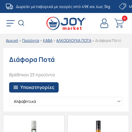
Μετάβαση
Δωρεάν μεταφορικά με αγορές από 49€ και έως 3kg
Μ
στο
περιεχόμενο
Αρχική
»
Προϊόντα
»
ΚΑΒΑ
»
ΑΛΚΟΟΛΟΥΧΑ ΠΟΤΑ
»
Διάφορα Ποτά
Διάφορα Ποτά
Βρέθηκαν 23 προϊόντα
Υποκατηγορίες