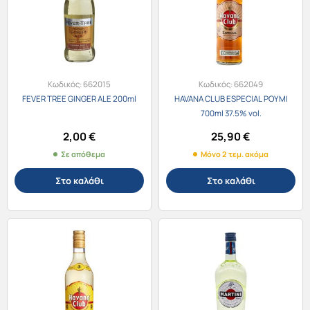
Κωδικός:
662015
Κωδικός:
662049
FEVER TREE GINGER ALE 200ml
HAVANA CLUB ESPECIAL ΡΟΥΜΙ
700ml 37.5% vol.
2,00
€
25,90
€
Σε απόθεμα
Μόνο 2 τεμ. ακόμα
Στο καλάθι
Στο καλάθι