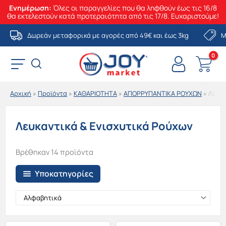
Ενημέρωση:
Όλες οι παραγγελίες που θα ληφθούν έως τις 16/8
θα εκτελεστούν κατά προτεραιότητα από τις 17/8. Ευχαριστούμε!
Μετάβαση
Δωρεάν μεταφορικά με αγορές από 49€ και έως 3kg
Μ
στο
περιεχόμενο
Αρχική
»
Προϊόντα
»
ΚΑΘΑΡΙΟΤΗΤΑ
»
ΑΠΟΡΡΥΠΑΝΤΙΚΑ ΡΟΥΧΩΝ
»
Λευκα
Λευκαντικά & Ενισχυτικά Ρούχων
Βρέθηκαν 14 προϊόντα
Υποκατηγορίες