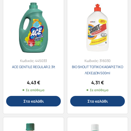
Κωδικός:
445033
Κωδικός:
316030
ACE GENTILE REGULAR 2.3lt
BIO SHOUT ΤΟΠΙΚΟ ΚΑΘΑΡΙΣΤΙΚΟ
ΛΕΚΕΔΩΝ 500ml
4,43
€
4,31
€
Σε απόθεμα
Σε απόθεμα
Στο καλάθι
Στο καλάθι