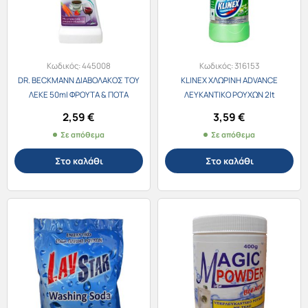
Κωδικός:
445008
Κωδικός:
316153
DR. BECKMANN ΔΙΑΒΟΛΑΚΟΣ ΤΟΥ
KLINEX ΧΛΩΡΙΝΗ ADVANCE
ΛΕΚΕ 50ml ΦΡΟΥΤΑ & ΠΟΤΑ
ΛΕΥΚΑΝΤΙΚΟ ΡΟΥΧΩΝ 2lt
ΑΝΟΙΞΙΑΤΙΚΗ ΦΡΕΣΚΑΔΑ
2,59
€
3,59
€
Σε απόθεμα
Σε απόθεμα
Στο καλάθι
Στο καλάθι