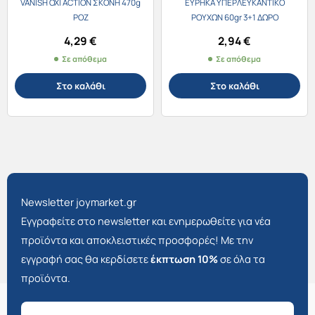
VANISH OXI ACTION ΣΚΟΝΗ 470g
ΕΥΡΗΚΑ ΥΠΕΡΛΕΥΚΑΝΤΙΚΟ
ΡΟΖ
ΡΟΥΧΩΝ 60gr 3+1 ΔΩΡΟ
4,29
€
2,94
€
Σε απόθεμα
Σε απόθεμα
Στο καλάθι
Στο καλάθι
Newsletter joymarket.gr
Εγγραφείτε στο newsletter και ενημερωθείτε για νέα
προϊόντα και αποκλειστικές προσφορές! Με την
εγγραφή σας θα κερδίσετε
έκπτωση 10%
σε όλα τα
προϊόντα.