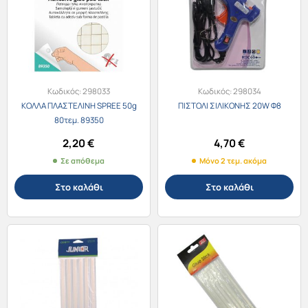
Κωδικός:
298033
Κωδικός:
298034
ΚΟΛΛΑ ΠΛΑΣΤΕΛΙΝΗ SPREE 50g
ΠΙΣΤΟΛΙ ΣΙΛΙΚΟΝΗΣ 20W Φ8
80τεμ. 89350
2,20
€
4,70
€
Σε απόθεμα
Μόνο 2 τεμ. ακόμα
Στο καλάθι
Στο καλάθι