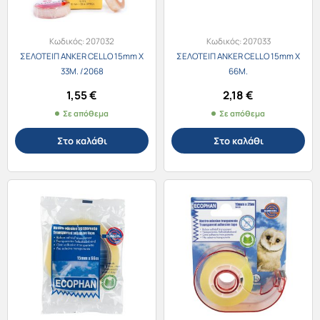
Κωδικός:
207032
Κωδικός:
207033
ΣΕΛΟΤΕΙΠ ANKER CELLO 15mm Χ
ΣΕΛΟΤΕΙΠ ANKER CELLO 15mm Χ
33M. /2068
66M.
1,55
€
2,18
€
Σε απόθεμα
Σε απόθεμα
Στο καλάθι
Στο καλάθι