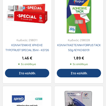
Κωδικός:
298011
Κωδικός:
298028
ΚΟΛΛΑ ΓΕΝΙΚΗΣ ΧΡΗΣΗΣ
ΚΟΛΛΑ ΠΛΑΣΤΕΛΙΝΗ FORPUS TACK
TYPOTRUST SPECIAL 35ml – Κ0726
50g ΛΕΥΚΟ 60131
1,46
€
1,89
€
Σε απόθεμα
Σε απόθεμα
Στο καλάθι
Στο καλάθι