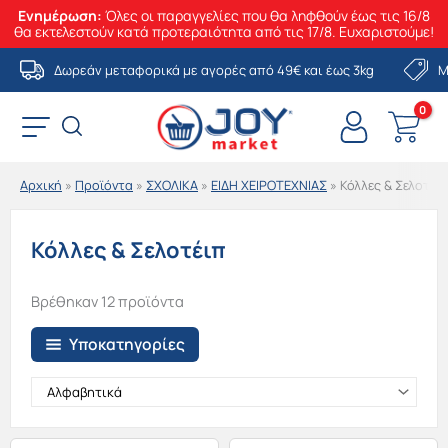
Ενημέρωση:
Όλες οι παραγγελίες που θα ληφθούν έως τις 16/8
θα εκτελεστούν κατά προτεραιότητα από τις 17/8. Ευχαριστούμε!
Μετάβαση
Δωρεάν μεταφορικά με αγορές από 49€ και έως 3kg
Μ
στο
περιεχόμενο
Αρχική
»
Προϊόντα
»
ΣΧΟΛΙΚΑ
»
ΕΙΔΗ ΧΕΙΡΟΤΕΧΝΙΑΣ
»
Κόλλες & Σελοτέι
Κόλλες & Σελοτέιπ
Βρέθηκαν 12 προϊόντα
Υποκατηγορίες