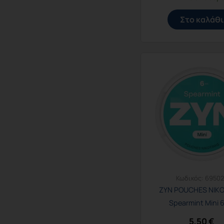
Στο καλάθι
Κωδικός:
6950
ZYN POUCHES ΝΙΚ
Spearmint Mini 
5,50
€