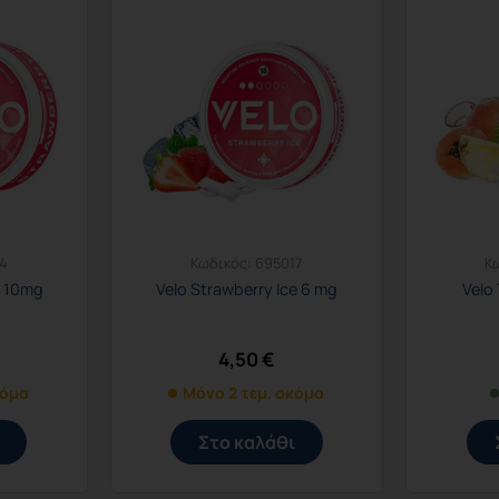
4
Κωδικός:
695017
Κ
e 10mg
Velo Strawberry Ice 6 mg
Velo 
4,50
€
κόμα
Μόνο 2 τεμ. ακόμα
Στο καλάθι