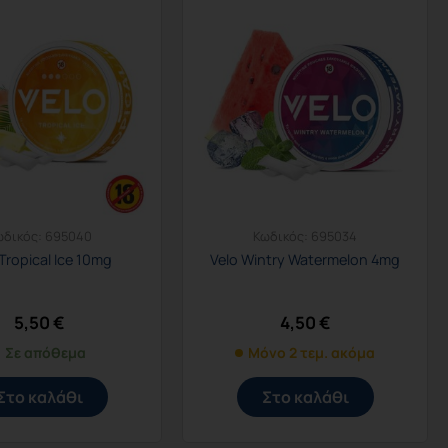
ωδικός:
695040
Κωδικός:
695034
Tropical Ice 10mg
Velo Wintry Watermelon 4mg
5,50
€
4,50
€
Σε απόθεμα
Μόνο 2 τεμ. ακόμα
Στο καλάθι
Στο καλάθι