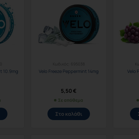
0
Κωδικός:
695038
Κ
nt 10.9mg
Velo Freeze Peppermint 14mg
Velo 
5,50
€
α
Σε απόθεμα
Στο καλάθι