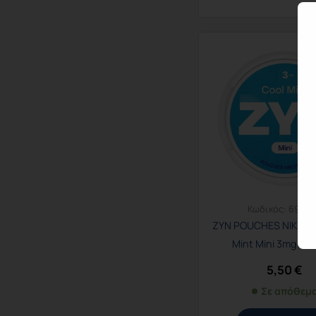
Κωδικός:
6950
ZYN POUCHES ΝΙΚΟΤΙ
Mint Mini 3mg M
5,50
€
Σε απόθεμ