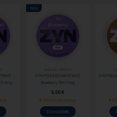
Νέο
50
Κωδικός:
695049
Κ
ΟΤΙΝΗΣ
ZYN POUCHES ΝΙΚΟΤΙΝΗΣ
ZYN POUCH
 13.5mg
Blueberry Slim 11mg
5,50
€
κόμα
Μόνο 2 τεμ. ακόμα
Μό
Στο καλάθι