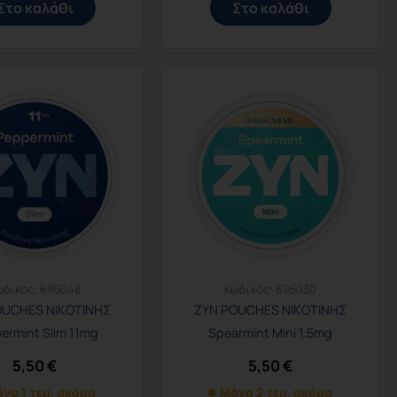
Στο καλάθι
Στο καλάθι
ωδικός:
695048
Κωδικός:
695030
OUCHES ΝΙΚΟΤΙΝΗΣ
ZYN POUCHES ΝΙΚΟΤΙΝΗΣ
ermint Slim 11mg
Spearmint Mini 1.5mg
5,50
€
5,50
€
νο 1 τεμ. ακόμα
Μόνο 2 τεμ. ακόμα