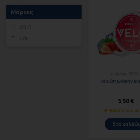
Μάρκες
VELO
ZYN
Κωδικός:
69501
Velo Strawberry Ic
5,50
€
Μόνο 2 τεμ. α
Στο καλάθι