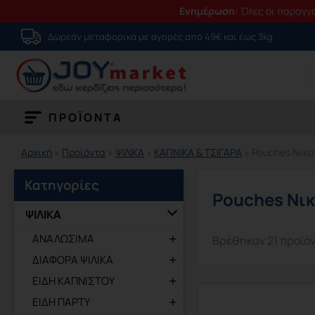
Ενημέρωση:
Όλες οι παραγγε
Μετάβαση
Δωρεάν μεταφορικά με αγορές από 49€ και έως 3kg
στο
S
περιεχόμενο
fo
ΠΡΟΪΟΝΤΑ
Αρχική
»
Προϊόντα
»
ΨΙΛΙΚΑ
»
ΚΑΠΝΙΚΑ & ΤΣΙΓΑΡΑ
»
Pouches Νικο
Κατηγορίες
Pouches Νικ
ΨΙΛΙΚΑ
ΑΝΑΛΩΣΙΜΑ
Βρέθηκαν 21 προϊό
ΔΙΑΦΟΡΑ ΨΙΛΙΚΑ
ΕΙΔΗ ΚΑΠΝΙΣΤΟΥ
ΕΙΔΗ ΠΑΡΤΥ