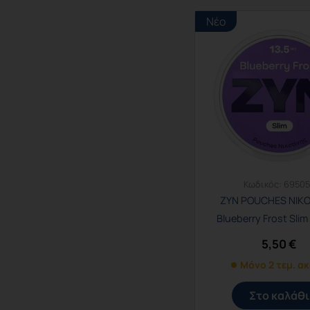
Νέο
Κωδικός:
6950
ZYN POUCHES ΝΙΚ
Blueberry Frost Slim
5,50
€
Μόνο 2 τεμ. α
Στο καλάθι