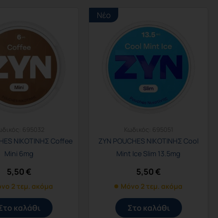
Νέο
ωδικός:
695032
Κωδικός:
695051
ES ΝΙΚΟΤΙΝΗΣ Coffee
ZYN POUCHES ΝΙΚΟΤΙΝΗΣ Cool
Mini 6mg
Mint Ice Slim 13.5mg
5,50
€
5,50
€
νο 2 τεμ. ακόμα
Μόνο 2 τεμ. ακόμα
Στο καλάθι
Στο καλάθι