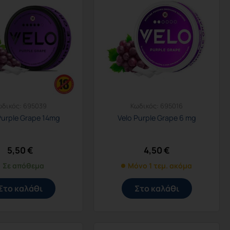
ωδικός:
695039
Κωδικός:
695016
Purple Grape 14mg
Velo Purple Grape 6 mg
5,50
€
4,50
€
Σε απόθεμα
Μόνο 1 τεμ. ακόμα
Στο καλάθι
Στο καλάθι