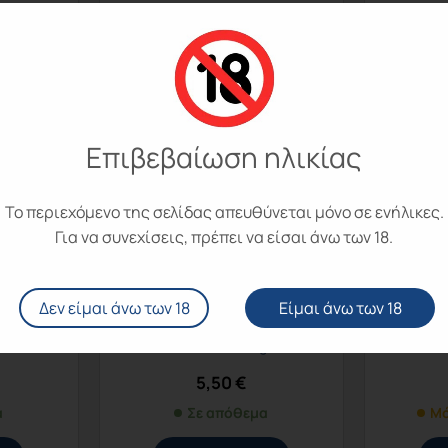
Επιβεβαίωση ηλικίας
Το περιεχόμενο της σελίδας απευθύνεται μόνο σε ενήλικες.
Για να συνεχίσεις, πρέπει να είσαι άνω των 18.
00
Κωδικός:
695001
Κ
Δεν είμαι άνω των 18
Είμαι άνω των 18
ΝΗΣ Cool
ZYN POUCHES ΝΙΚΟΤΙΝΗΣ Cool
ZYN POUC
EDIUM
Mint Mini 6mg
Mint
5,50
€
α
Σε απόθεμα
Μό