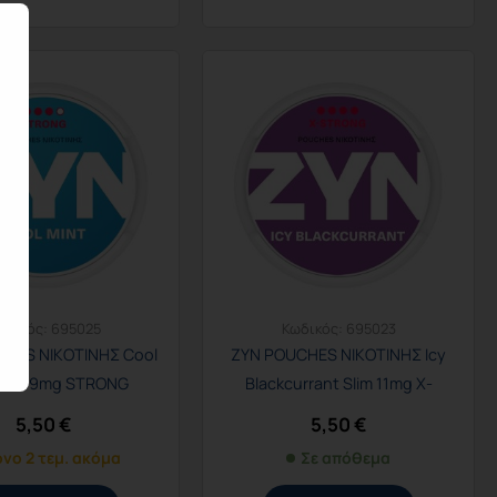
ωδικός:
695025
Κωδικός:
695023
HES ΝΙΚΟΤΙΝΗΣ Cool
ZYN POUCHES ΝΙΚΟΤΙΝΗΣ Icy
 Slim 9mg STRONG
Blackcurrant Slim 11mg X-
STRONG
5,50
€
5,50
€
νο 2 τεμ. ακόμα
Σε απόθεμα