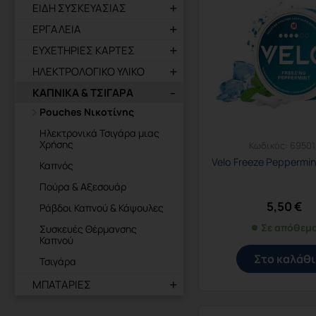
ΕΙΔΗ ΣΥΣΚΕΥΑΣΙΑΣ
ΕΡΓΑΛΕΙΑ
ΕΥΧΕΤΗΡΙΕΣ ΚΑΡΤΕΣ
ΗΛΕΚΤΡΟΛΟΓΙΚΟ ΥΛΙΚΟ
ΚΑΠΝΙΚΑ & ΤΣΙΓΑΡΑ
Pouches Νικοτίνης
Ηλεκτρονικά Τσιγάρα μιας
Χρήσης
Κωδικός:
69501
Velo Freeze Peppermi
Καπνός
Πούρα & Αξεσουάρ
5,50
€
Ράβδοι Καπνού & Κάψουλες
Σε απόθεμ
Συσκευές Θέρμανσης
Καπνού
Στο καλάθι
Τσιγάρα
ΜΠΑΤΑΡΙΕΣ