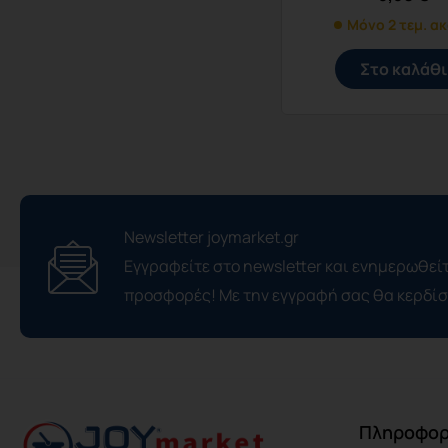
Μόνο 2 τεμ. α
Στο καλάθι
Newsletter joymarket.gr
Εγγραφείτε στο newsletter και ενημερωθείτ
προσφορές! Με την εγγραφή σας θα κερδί
Πληροφορ