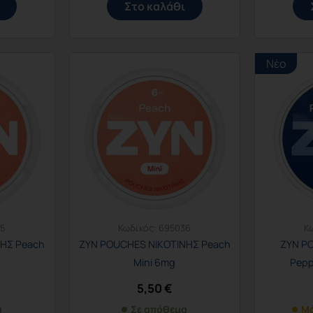
Στο καλάθι
Νέο
5
Κωδικός:
695036
Κ
ΗΣ Peach
ZYN POUCHES ΝΙΚΟΤΙΝΗΣ Peach
ZYN P
Mini 6mg
Pepp
5,50
€
α
Σε απόθεμα
Μό