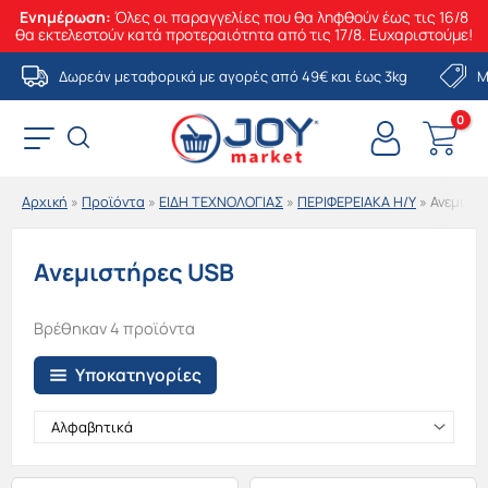
Ενημέρωση:
Όλες οι παραγγελίες που θα ληφθούν έως τις 16/8
θα εκτελεστούν κατά προτεραιότητα από τις 17/8. Ευχαριστούμε!
Μετάβαση
Δωρεάν μεταφορικά με αγορές από 49€ και έως 3kg
Μ
στο
περιεχόμενο
Αρχική
»
Προϊόντα
»
ΕΙΔΗ ΤΕΧΝΟΛΟΓΙΑΣ
»
ΠΕΡΙΦΕΡΕΙΑΚΑ Η/Υ
»
Ανεμιστ
Ανεμιστήρες USB
Βρέθηκαν 4 προϊόντα
Υποκατηγορίες