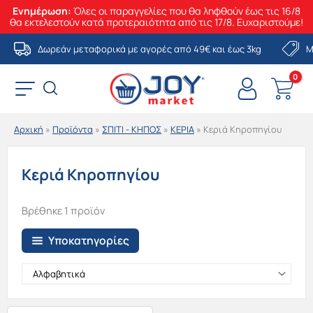
Ενημέρωση:
Όλες οι παραγγελίες που θα ληφθούν έως τις 16/8
θα εκτελεστούν κατά προτεραιότητα από τις 17/8. Ευχαριστούμε!
Μετάβαση
Δωρεάν μεταφορικά με αγορές από 49€ και έως 3kg
Μ
στο
περιεχόμενο
Αρχική
»
Προϊόντα
»
ΣΠΙΤΙ - ΚΗΠΟΣ
»
ΚΕΡΙΑ
»
Κεριά Κηροπηγίου
Κεριά Κηροπηγίου
Βρέθηκε 1 προϊόν
Υποκατηγορίες