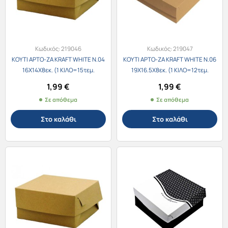
Κωδικός:
219046
Κωδικός:
219047
ΚΟΥΤΙ ΑΡΤΟ-ΖΑ KRAFT WHITE Ν.04
ΚΟΥΤΙ ΑΡΤΟ-ΖΑ KRAFT WHITE Ν.06
16Χ14Χ8εκ. (1 ΚΙΛΟ=15τεμ.
19Χ16.5Χ8εκ. (1 ΚΙΛΟ=12τεμ.
περίπου)
περίπου)
1,99
€
1,99
€
Σε απόθεμα
Σε απόθεμα
Στο καλάθι
Στο καλάθι