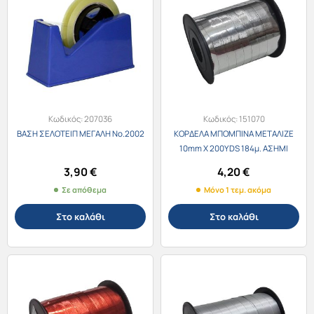
Κωδικός:
207036
Κωδικός:
151070
ΒΑΣΗ ΣΕΛΟΤΕΙΠ ΜΕΓΑΛΗ Νο.2002
ΚΟΡΔΕΛΑ ΜΠΟΜΠΙΝΑ ΜΕΤΑΛΙΖΕ
10mm X 200YDS 184μ. ΑΣΗΜΙ
3,90
€
4,20
€
Σε απόθεμα
Μόνο 1 τεμ. ακόμα
Στο καλάθι
Στο καλάθι