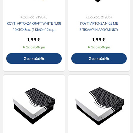
Κωδικός:
219048
Κωδικός:
219037
ΚΟΥΤΙ ΑΡΤΟ-ΖΑ KRAFT WHITE Ν.08
ΚΟΥΤΙ ΑΡΤΟ-ΖΑ Ν.02 ΜΕ
19Χ19Χ8εκ. (1 ΚΙΛΟ=12τεμ.
ΕΠΙΚΑΛΥΨΗ ΑΛΟΥΜΙΝΙΟΥ
περίπου)
14Χ10Χ7εκ. (1 ΚΙΛΟ=21τεμ.
1,99
€
1,99
€
περίπου)
Σε απόθεμα
Σε απόθεμα
Στο καλάθι
Στο καλάθι