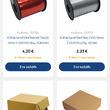
Κωδικός:
151004
Κωδικός:
151072
ΚΟΡΔΕΛΑ ΜΠΟΜΠΙΝΑ ΜΕΤΑΛΙΖΕ
ΚΟΡΔΕΛΑ ΜΠΟΜΠΙΝΑ ΞΥΛΟ 10mm
10mm X 200YDS 184μ. ΚΟΚΚΙΝΗ
X 250YDS 229μ. ΑΣΗΜΙ
4,20
€
2,23
€
Μόνο 1 τεμ. ακόμα
Μόνο 1 τεμ. ακόμα
Στο καλάθι
Στο καλάθι