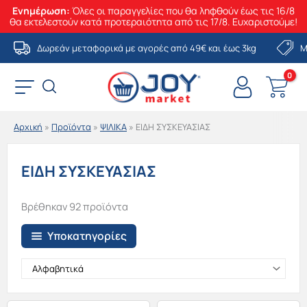
Ενημέρωση:
Όλες οι παραγγελίες που θα ληφθούν έως τις 16/8
θα εκτελεστούν κατά προτεραιότητα από τις 17/8. Ευχαριστούμε!
Μετάβαση
Δωρεάν μεταφορικά με αγορές από 49€ και έως 3kg
Μ
στο
περιεχόμενο
Αρχική
»
Προϊόντα
»
ΨΙΛΙΚΑ
»
ΕΙΔΗ ΣΥΣΚΕΥΑΣΙΑΣ
ΕΙΔΗ ΣΥΣΚΕΥΑΣΙΑΣ
Βρέθηκαν 92 προϊόντα
Υποκατηγορίες