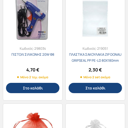
Κωδικός:
298034
Κωδικός:
219051
ΠΙΣΤΟΛΙ ΣΙΛΙΚΟΝΗΣ 20W Φ8
ΠΛΑΣΤΙΚΑ ΣΑΚΟΥΛΑΚΙΑ ΖΙΡ DΟΝΑU
GRΙΡSΕΑL ΡΡ ΡΕ-LD 80Χ180mm
ΣΕΤ 100τεμ.
4,70
€
2,30
€
Μόνο 2 τεμ. ακόμα
Μόνο 2 set ακόμα
Στο καλάθι
Στο καλάθι