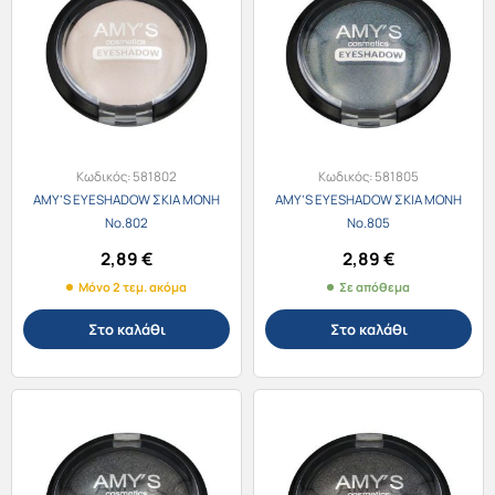
Κωδικός:
581802
Κωδικός:
581805
AMY’S EYESHADOW ΣΚΙΑ ΜΟΝΗ
AMY’S EYESHADOW ΣΚΙΑ ΜΟΝΗ
No.802
No.805
2,89
€
2,89
€
Μόνο 2 τεμ. ακόμα
Σε απόθεμα
Στο καλάθι
Στο καλάθι