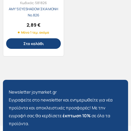
Κωδικός:
581826
AMY’S EYESHADOW ΣΚΙΑ ΜΟΝΗ
No.826
2,89
€
Μόνο 1 τεμ. ακόμα
Στο καλάθι
Newsletter joymarket.gr
Εγγραφείτε στο newsletter και ενημερωθείτε για νέα
προϊόντα και αποκλειστικές προσφορές! Με την
εγγραφή σας θα κερδίσετε
έκπτωση 10%
σε όλα τα
προϊόντα.