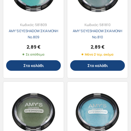
Κωδικός:
581809
Κωδικός:
581810
AMY’S EYESHADOW ΣΚΙΑ ΜΟΝΗ
AMY’S EYESHADOW ΣΚΙΑ ΜΟΝΗ
No.809
No.810
2,89
€
2,89
€
Σε απόθεμα
Μόνο 2 τεμ. ακόμα
Στο καλάθι
Στο καλάθι