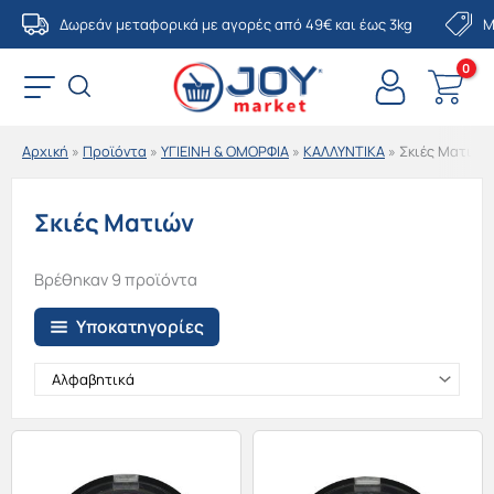
Μετάβαση
Δωρεάν μεταφορικά με αγορές από 49€ και έως 3kg
Μ
στο
περιεχόμενο
Αρχική
»
Προϊόντα
»
ΥΓΙΕΙΝΗ & ΟΜΟΡΦΙΑ
»
ΚΑΛΛΥΝΤΙΚΑ
»
Σκιές Ματιών
Σκιές Ματιών
Βρέθηκαν 9 προϊόντα
Υποκατηγορίες