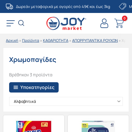
Μετάβαση
Δωρεάν μεταφορικά με αγορές από 49€ και έως 3kg
Μ
στο
περιεχόμενο
Αρχική
»
Προϊόντα
»
ΚΑΘΑΡΙΟΤΗΤΑ
»
ΑΠΟΡΡΥΠΑΝΤΙΚΑ ΡΟΥΧΩΝ
»
Χρωμ
Χρωμοπαγίδες
Βρέθηκαν 3 προϊόντα
Υποκατηγορίες