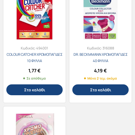
Κωδικός:
494001
Κωδικός:
316088
COLOUR CATCHER ΧΡΩΜΟΠΑΓΙΔΕΣ
DR. BECKMMANN ΧΡΩΜΟΠΑΓΙΔΕΣ
10 ΦΥΛΛΑ
40 ΦΥΛΛΑ
1,77
€
4,19
€
Σε απόθεμα
Μόνο 2 τεμ. ακόμα
Στο καλάθι
Στο καλάθι