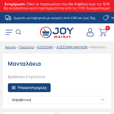
Ενημέρωση:
Όλες οι παραγγελίες που θα ληφθούν έως τις 16/8
θα εκτελεστούν κατά προτεραιότητα από τις 17/8. Ευχαριστούμε!
Μετάβαση
Δωρεάν μεταφορικά με αγορές από 49€ και έως 3kg
Μ
στο
περιεχόμενο
Αρχική
»
Προϊόντα
»
ΑΞΕΣΟΥΑΡ
»
ΑΞΕΣΟΥΑΡ ΜΑΛΛΙΩΝ
»
Μανταλάκια
Μανταλάκια
Βρέθηκαν 2 προϊόντα
Υποκατηγορίες