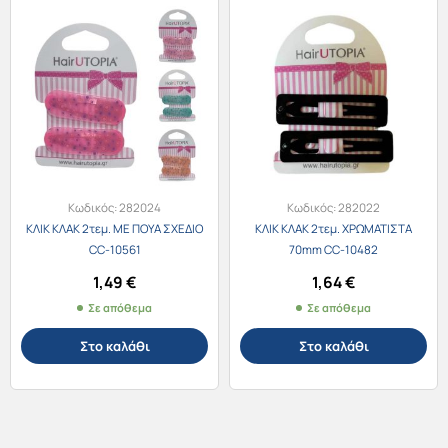
Κωδικός:
282024
Κωδικός:
282022
ΚΛΙΚ ΚΛΑΚ 2τεμ. ΜΕ ΠΟΥΑ ΣΧΕΔΙΟ
ΚΛΙΚ ΚΛΑΚ 2τεμ. ΧΡΩΜΑΤΙΣΤΑ
CC-10561
70mm CC-10482
1,49
€
1,64
€
Σε απόθεμα
Σε απόθεμα
Στο καλάθι
Στο καλάθι